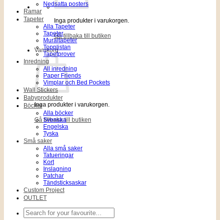
Nedsatta posters
Ramar
Tapeter
Inga produkter i varukorgen.
Alla Tapeter
Tapeter
Gå tillbaka till butiken
Muraltapeter
Topplistan
Varukorg
Tapetprover
Inredning
All inredning
Paper Friends
Vimplar och Bed Pockets
Wall Stickers
Babyprodukter
Inga produkter i varukorgen.
Böcker
Alla böcker
Gå tillbaka till butiken
Svenska
Engelska
Tyska
Små saker
Alla små saker
Tatueringar
Kort
Inslagning
Patchar
Tändsticksaskar
Custom Project
OUTLET
Sök
efter: