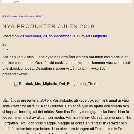
BOOKS
,
News
,
Paper Products
,
PRINT
NYA PRODUKTER JULEN 2019
Posted on
20 november, 2019
9 december, 2019
by
Mrs Mighetto
20
nov
Äntligen kan vi visa julens nyheter. Förra året vid den här tiden avslöjade vi att
det kommer en bok. Och i år, vid exakt samma tidpunkt, kommer våra andra bok.
Lite skrockfulla osv.. Dessutom släpper vi två nya print, vykort och
presentetiketter.
Så.. låt oss presentera.
Boken
. Vår älskade, älskade bok som vi kramat ur våra
sista krafter för att få till. Kärlekskrafter. Den är så fylld av hjärta och smärta och
vi hoppas innerligt att det märks. Som fina Penny med gigantiska tåren. Hon är
ledsen, men mest av allt är hon modig. Vår fina Penny. Och så två nya print; The
Forgotten Tivoli och Miss Maggie. Maggie är också en fantastisk karaktär och
en förälskelse från nya boken. Hon blev bara tvungen att få bli ett motiv för