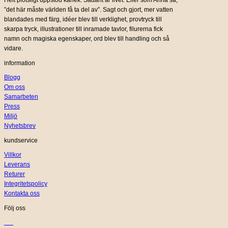
Helt plötsligt uppstod kärlek. Sådant är livet. Eller som Anna sa,
”det här måste världen få ta del av”. Sagt och gjort, mer vatten
blandades med färg, idéer blev till verklighet, provtryck till
skarpa tryck, illustrationer till inramade tavlor, filurerna fick
namn och magiska egenskaper, ord blev till handling och så
vidare.
information
Blogg
Om oss
Samarbeten
Press
Miljö
Nyhetsbrev
kundservice
Villkor
Leverans
Returer
Integritetspolicy
Kontakta oss
Följ oss