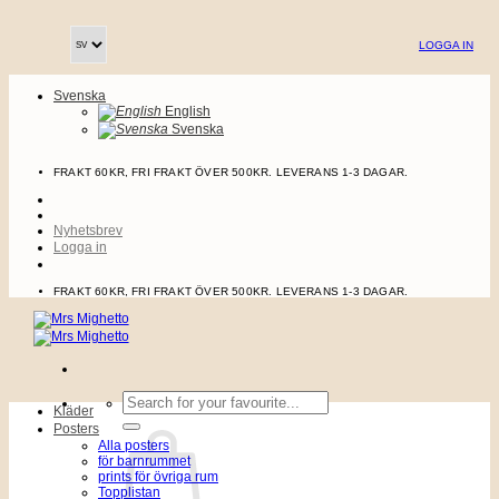
Skip
to
LOGGA IN
content
Svenska
English
Svenska
FRAKT 60KR, FRI FRAKT ÖVER 500KR. LEVERANS 1-3 DAGAR.
Nyhetsbrev
Logga in
FRAKT 60KR, FRI FRAKT ÖVER 500KR. LEVERANS 1-3 DAGAR.
Sök
Kläder
efter:
Posters
Alla posters
för barnrummet
prints för övriga rum
Topplistan