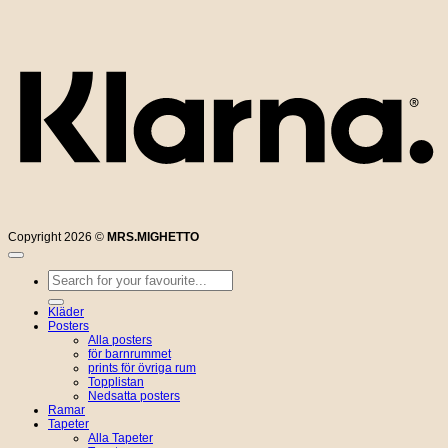
K
Copyright 2026 ©
MRS.MIGHETTO
Sök
efter:
Kläder
Posters
Alla posters
för barnrummet
prints för övriga rum
Topplistan
Nedsatta posters
Ramar
Tapeter
Alla Tapeter