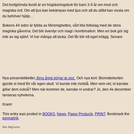
Det bortglömda tivolit är en högläsningsbok för barn 3-9 år om mod och
magiska ord. Om att ljus kan bekämpas med ljus och att du alltid kan vissla om
du behöver hjälp…
Bokens 44 sidor är fyllda av Minimighettos, vårt lilla folkslag med de stora
magiska gåvorna: Det blir äventyr och magi i kombination. Men en bok gör sig
inte av sig självt. Vi har många att tacka. Det får blir ett eget inlägg. Senare.
Nya presentetiketter,
förra årets börjar ta slut
.
Och nya kort. Blomsterkorten
gjorde vi mest för vår egen skull. Vi kunde inte motstå. Men vem vet, ni kanske
gillar dem också? Men när kommer de, kanske ni undrar? Jo, den 4e december
lanseras nyheterna.
Kram!
This entry was posted in
BOOKS
,
News
,
Paper Products
,
PRINT
. Bookmark the
permalink
.
Mrs Mighetto