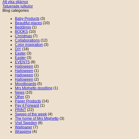
Att vika stjärnor
Tatuerade julkulor
Blog categories
Baby Products
(3)
Beautiful places
(10)
Beddings
(1)
BOOKS
(10)
Christmas
(7)
Collaborations
(12)
Color inspiration
(3)
DIY
(18)
Easter
(3)
Easter
(3)
EVENTS
(8)
Halloween
(2)
Halloween
(1)
Halloween
(1)
Halloween
(2)
Moodboards
(5)
Mrs Mighetto doodling
(1)
News
(10)
Other
(2)
Paper Products
(14)
Pay it Forward
(1)
PRINT
(22)
Sweep of the week
(4)
The home of Mrs Mighetto
(3)
Visit Sweden
(8)
Wallpaper
(7)
Wrapping
(4)