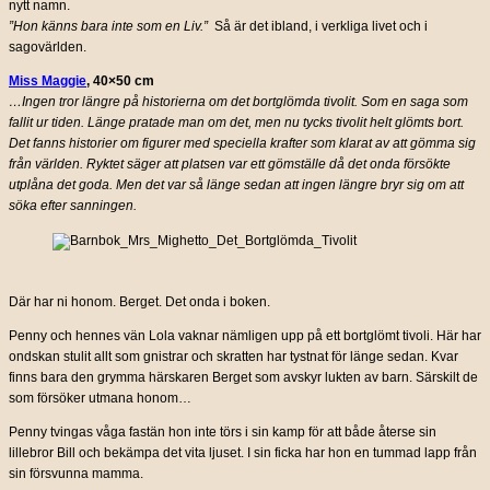
nytt namn.
”Hon känns bara inte som en Liv.”
Så är det ibland, i verkliga livet och i
sagovärlden.
Miss Maggie
, 40×50 cm
…Ingen tror längre på historierna om det bortglömda tivolit. Som en saga som
fallit ur tiden. Länge pratade man om det, men nu tycks tivolit helt glömts bort.
Det fanns historier om figurer med speciella krafter som klarat av att gömma sig
från världen. Ryktet säger att platsen var ett gömställe då det onda försökte
utplåna det goda. Men det var så länge sedan att ingen längre bryr sig om att
söka efter sanningen.
Där har ni honom. Berget. Det onda i boken.
Penny och hennes vän Lola vaknar nämligen upp på ett bortglömt tivoli. Här har
ondskan stulit allt som gnistrar och skratten har tystnat för länge sedan. Kvar
finns bara den grymma härskaren Berget som avskyr lukten av barn. Särskilt de
som försöker utmana honom…
Penny tvingas våga fastän hon inte törs i sin kamp för att både återse sin
lillebror Bill och bekämpa det vita ljuset. I sin ficka har hon en tummad lapp från
sin försvunna mamma.