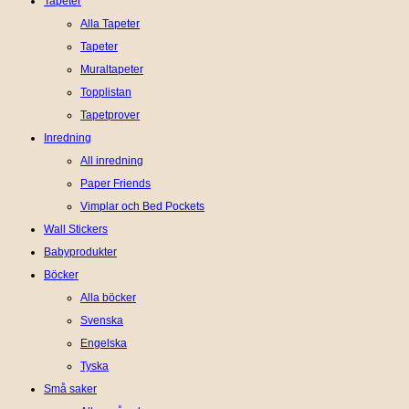
Tapeter
Alla Tapeter
Tapeter
Muraltapeter
Topplistan
Tapetprover
Inredning
All inredning
Paper Friends
Vimplar och Bed Pockets
Wall Stickers
Babyprodukter
Böcker
Alla böcker
Svenska
Engelska
Tyska
Små saker