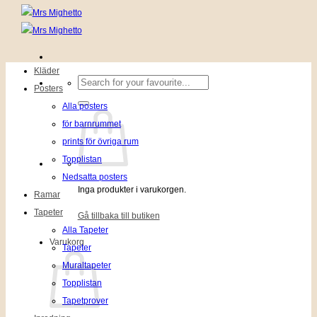
Kläder
Sök
Posters
efter:
Alla posters
för barnrummet
prints för övriga rum
Topplistan
Nedsatta posters
Inga produkter i varukorgen.
Ramar
Tapeter
Gå tillbaka till butiken
Alla Tapeter
Varukorg
Tapeter
Muraltapeter
Topplistan
Tapetprover