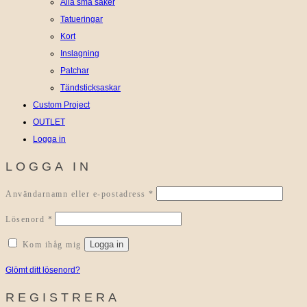
Alla små saker
Tatueringar
Kort
Inslagning
Patchar
Tändsticksaskar
Custom Project
OUTLET
Logga in
LOGGA IN
Obligatoriskt
Användarnamn eller e-postadress
*
Obligatoriskt
Lösenord
*
Logga in
Kom ihåg mig
Glömt ditt lösenord?
REGISTRERA