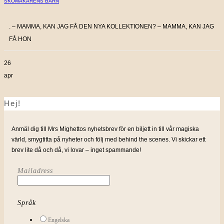
SKOMAKARENS BARN
. – MAMMA, KAN JAG FÅ DEN NYA KOLLEKTIONEN? – MAMMA, KAN JAG
FÅ HON
26
apr
Hej!
Anmäl dig till Mrs Mighettos nyhetsbrev för en biljett in till vår magiska
värld, smygtitta på nyheter och följ med behind the scenes. Vi skickar ett
brev lite då och då, vi lovar – inget spammande!
Mailadress
Språk
Engelska