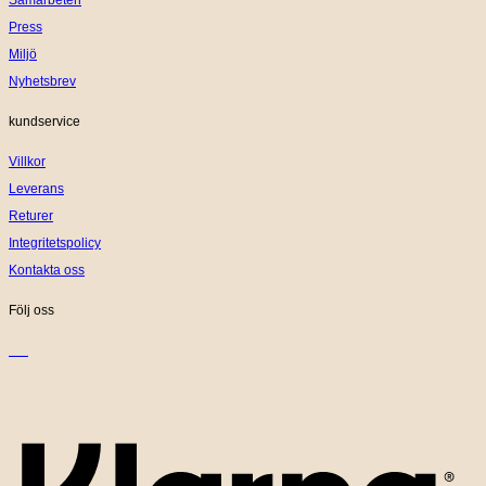
Samarbeten
Press
Miljö
Nyhetsbrev
kundservice
Villkor
Leverans
Returer
Integritetspolicy
Kontakta oss
Följ oss
K