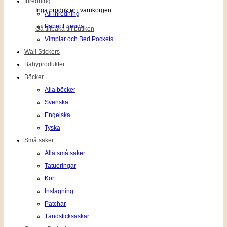
Inredning
Inga produkter i varukorgen.
All inredning
Paper Friends
Gå tillbaka till butiken
Vimplar och Bed Pockets
Wall Stickers
Babyprodukter
Böcker
Alla böcker
Svenska
Engelska
Tyska
Små saker
Alla små saker
Tatueringar
Kort
Inslagning
Patchar
Tändsticksaskar