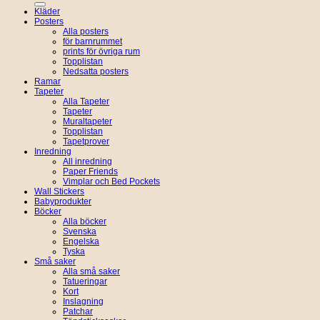
Kläder
Posters
Alla posters
för barnrummet
prints för övriga rum
Topplistan
Nedsatta posters
Ramar
Tapeter
Alla Tapeter
Tapeter
Muraltapeter
Topplistan
Tapetprover
Inredning
All inredning
Paper Friends
Vimplar och Bed Pockets
Wall Stickers
Babyprodukter
Böcker
Alla böcker
Svenska
Engelska
Tyska
Små saker
Alla små saker
Tatueringar
Kort
Inslagning
Patchar