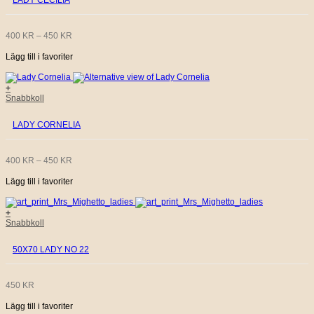
LADY CECILIA
har
flera
varianter.
De
PRISINTERVALL:
400
KR
–
450
KR
olika
alternativen
Lägg till i favoriter
400 KR
kan
väljas
på
TILL
+
produktsidan
Den
Snabbkoll
här
450 KR
produkten
LADY CORNELIA
har
flera
varianter.
De
PRISINTERVALL:
400
KR
–
450
KR
olika
alternativen
Lägg till i favoriter
400 KR
kan
väljas
på
TILL
+
produktsidan
Snabbkoll
450 KR
50X70 LADY NO 22
450
KR
Lägg till i favoriter