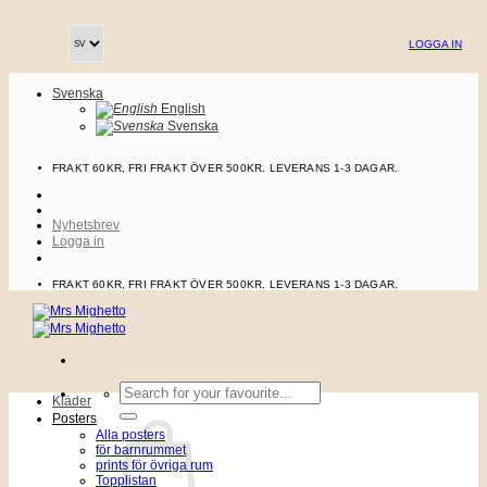
Skip
to
LOGGA IN
content
Svenska
English
Svenska
FRAKT 60KR, FRI FRAKT ÖVER 500KR. LEVERANS 1-3 DAGAR.
Nyhetsbrev
Logga in
FRAKT 60KR, FRI FRAKT ÖVER 500KR. LEVERANS 1-3 DAGAR.
Sök
Kläder
efter:
Posters
Alla posters
för barnrummet
prints för övriga rum
Topplistan