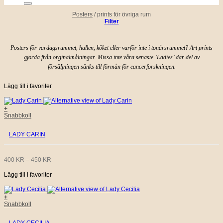
Posters
/
prints för övriga rum
Filter
Posters för vardagsrummet, hallen, köket eller varför inte i tonårsrummet? Art prints
gjorda från orginalmålningar. Missa inte våra senaste ’Ladies’ där del av
försäljningen sänks till förmån för cancerforskningen.
Lägg till i favoriter
+
Den
Snabbkoll
här
produkten
LADY CARIN
har
flera
varianter.
De
PRISINTERVALL:
400
KR
–
450
KR
olika
alternativen
Lägg till i favoriter
400 KR
kan
väljas
på
TILL
+
produktsidan
Den
Snabbkoll
här
450 KR
produkten