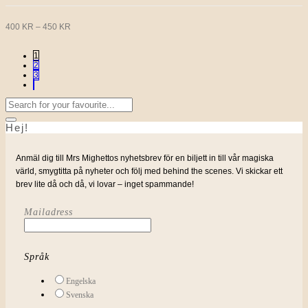
flera
varianter.
De
PRISINTERVALL:
400
KR
–
450
KR
olika
alternativen
400 KR
kan
1
väljas
2
på
3
TILL
produktsidan
450 KR
Sök
efter:
Hej!
Anmäl dig till Mrs Mighettos nyhetsbrev för en biljett in till vår magiska
värld, smygtitta på nyheter och följ med behind the scenes. Vi skickar ett
brev lite då och då, vi lovar – inget spammande!
Mailadress
Språk
Engelska
Svenska