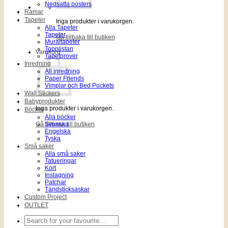
Nedsatta posters
Ramar
Tapeter
Inga produkter i varukorgen.
Alla Tapeter
Tapeter
Gå tillbaka till butiken
Muraltapeter
Topplistan
Varukorg
Tapetprover
Inredning
All inredning
Paper Friends
Vimplar och Bed Pockets
Wall Stickers
Babyprodukter
Inga produkter i varukorgen.
Böcker
Alla böcker
Gå tillbaka till butiken
Svenska
Engelska
Tyska
Små saker
Alla små saker
Tatueringar
Kort
Inslagning
Patchar
Tändsticksaskar
Custom Project
OUTLET
Sök
efter: