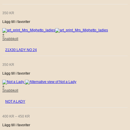
350
KR
Lägg till i favoriter
+
Snabbkoll
21X30 LADY NO 24
350
KR
Lägg till i favoriter
+
Den
Snabbkoll
här
produkten
NOT A LADY
har
flera
varianter.
De
PRISINTERVALL:
400
KR
–
450
KR
olika
alternativen
Lägg till i favoriter
400 KR
kan