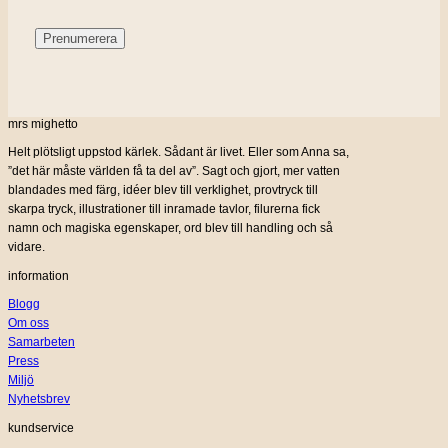
mrs mighetto
Helt plötsligt uppstod kärlek. Sådant är livet. Eller som Anna sa,
”det här måste världen få ta del av”. Sagt och gjort, mer vatten
blandades med färg, idéer blev till verklighet, provtryck till
skarpa tryck, illustrationer till inramade tavlor, filurerna fick
namn och magiska egenskaper, ord blev till handling och så
vidare.
information
Blogg
Om oss
Samarbeten
Press
Miljö
Nyhetsbrev
kundservice