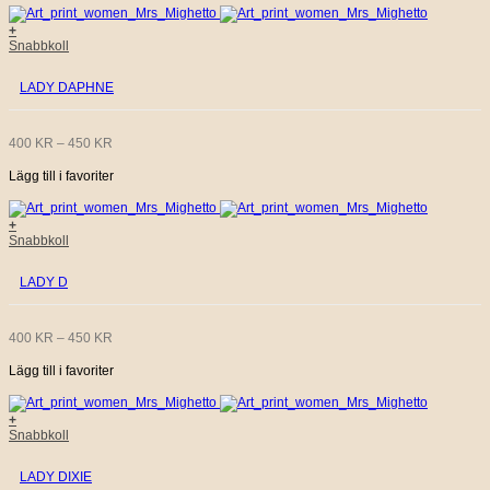
väljas
på
TILL
+
produktsidan
Den
Snabbkoll
här
450 KR
produkten
LADY DAPHNE
har
flera
varianter.
De
PRISINTERVALL:
400
KR
–
450
KR
olika
alternativen
Lägg till i favoriter
400 KR
kan
väljas
på
TILL
+
produktsidan
Den
Snabbkoll
här
450 KR
produkten
LADY D
har
flera
varianter.
De
PRISINTERVALL:
400
KR
–
450
KR
olika
alternativen
Lägg till i favoriter
400 KR
kan
väljas
på
TILL
+
produktsidan
Den
Snabbkoll
här
450 KR
produkten
LADY DIXIE
har