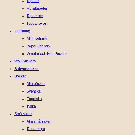
Tapeter
Muraltapeter
Topplistan
Tapetprover
Inredning
All inredning
Paper Friends
Vimplar och Bed Pockets
Wall Stickers
Babyprodukter
Böcker
Alla böcker
Svenska
Engelska
Tyska
Små saker
Alla små saker
Tatueringar