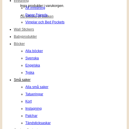
Inredning
Inga produkter i varukorgen.
All inredning
Paper Friends
Gå tillbaka till butiken
Vimplar och Bed Pockets
Wall Stickers
Babyprodukter
Böcker
Alla böcker
Svenska
Engelska
Tyska
Små saker
Alla små saker
Tatueringar
Kort
Inslagning
Patchar
Tändsticksaskar