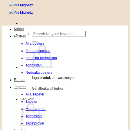
Kläder
Sök
Posters
efter:
Alla posters
för barnrummet
prints för övriga rum
Topplistan
Nedsatta posters
Inga produkter i varukorgen.
Ramar
Tapeter
Gå tillbaka till butiken
Alla Tapeter
Varukorg
Tapeter
Muraltapeter
Topplistan
Tapetprover