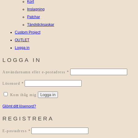
Kort
Inslagning
Patchar
Tändsticksaskar
Custom Project
OUTLET
Logga in
LOGGA IN
Obligatoriskt
Användarnamn eller e-postadress
*
Obligatoriskt
Lösenord
*
Logga in
Kom ihåg mig
Glömt ditt lösenord?
REGISTRERA
Obligatoriskt
E-postadress
*