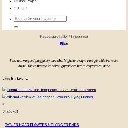
Custom Project
OUTLET
Sök
efter:
Pappersprodukter
/
Tatueringar
Filter
Fake tatueringar (gnuggisar) med Mrs Mighetto design. Fina på både barn och
vuxna. Tatueringarna är säkra, giftfria och inte allergiframkallande.
Lägg till i favoriter
+
Snabbkoll
TATUERINGAR FLOWERS & FLYING FRIENDS