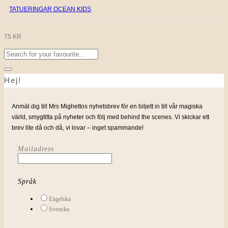
TATUERINGAR OCEAN KIDS
75
KR
Sök
efter:
Hej!
Anmäl dig till Mrs Mighettos nyhetsbrev för en biljett in till vår magiska
värld, smygtitta på nyheter och följ med behind the scenes. Vi skickar ett
brev lite då och då, vi lovar – inget spammande!
Mailadress
Språk
Engelska
Svenska