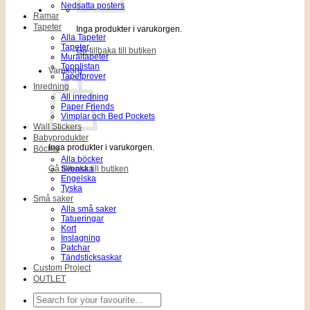
Nedsatta posters
Ramar
Tapeter
Inga produkter i varukorgen.
Alla Tapeter
Tapeter
Gå tillbaka till butiken
Muraltapeter
Topplistan
Varukorg
Tapetprover
Inredning
All inredning
Paper Friends
Vimplar och Bed Pockets
Wall Stickers
Babyprodukter
Inga produkter i varukorgen.
Böcker
Alla böcker
Gå tillbaka till butiken
Svenska
Engelska
Tyska
Små saker
Alla små saker
Tatueringar
Kort
Inslagning
Patchar
Tändsticksaskar
Custom Project
OUTLET
Sök
efter: