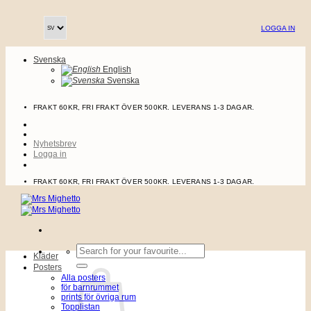
Skip
to
LOGGA IN
content
Svenska
English
Svenska
FRAKT 60KR, FRI FRAKT ÖVER 500KR. LEVERANS 1-3 DAGAR.
Nyhetsbrev
Logga in
FRAKT 60KR, FRI FRAKT ÖVER 500KR. LEVERANS 1-3 DAGAR.
Sök
Kläder
efter:
Posters
Alla posters
för barnrummet
prints för övriga rum
Topplistan