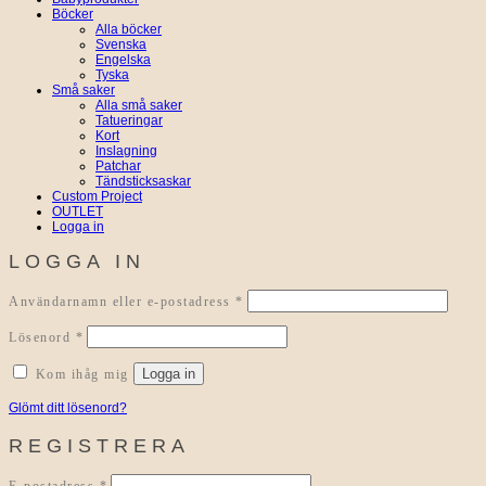
Böcker
Alla böcker
Svenska
Engelska
Tyska
Små saker
Alla små saker
Tatueringar
Kort
Inslagning
Patchar
Tändsticksaskar
Custom Project
OUTLET
Logga in
LOGGA IN
Obligatoriskt
Användarnamn eller e-postadress
*
Obligatoriskt
Lösenord
*
Logga in
Kom ihåg mig
Glömt ditt lösenord?
REGISTRERA
Obligatoriskt
E-postadress
*