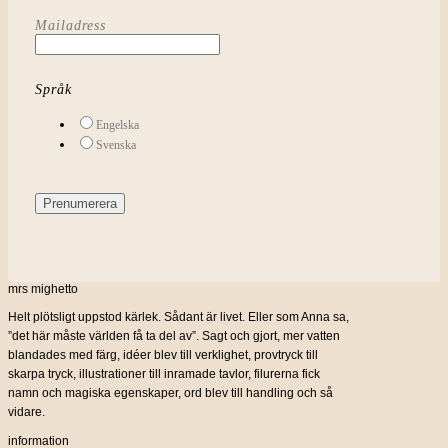
Mailadress
Språk
Engelska
Svenska
mrs mighetto
Helt plötsligt uppstod kärlek. Sådant är livet. Eller som Anna sa,
”det här måste världen få ta del av”. Sagt och gjort, mer vatten
blandades med färg, idéer blev till verklighet, provtryck till
skarpa tryck, illustrationer till inramade tavlor, filurerna fick
namn och magiska egenskaper, ord blev till handling och så
vidare.
information