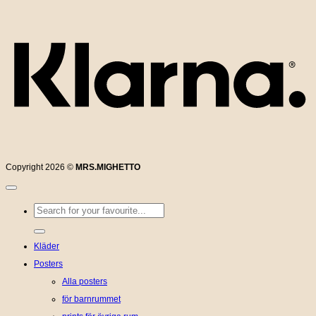
K
Copyright 2026 ©
MRS.MIGHETTO
Sök
efter:
Kläder
Posters
Alla posters
för barnrummet