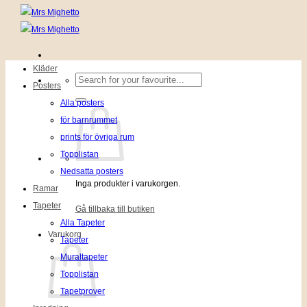
Kläder
Sök
Posters
efter:
Alla posters
för barnrummet
prints för övriga rum
Topplistan
Nedsatta posters
Inga produkter i varukorgen.
Ramar
Tapeter
Gå tillbaka till butiken
Alla Tapeter
Varukorg
Tapeter
Muraltapeter
Topplistan
Tapetprover