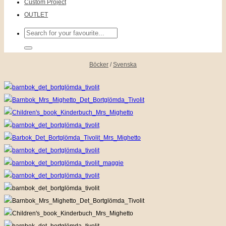
Custom Project
OUTLET
Sök
efter:
Böcker
/
Svenska