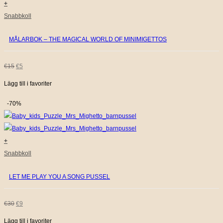
+
Snabbkoll
MÅLARBOK – THE MAGICAL WORLD OF MINIMIGETTOS
DET
DET
€
15
€
5
Lägg till i favoriter
URSPRUNGLIGA
NUVARANDE
PRISET
PRISET
-70%
VAR:
ÄR:
€15.
€5.
+
Snabbkoll
LET ME PLAY YOU A SONG PUSSEL
DET
DET
€
30
€
9
Lägg till i favoriter
URSPRUNGLIGA
NUVARANDE