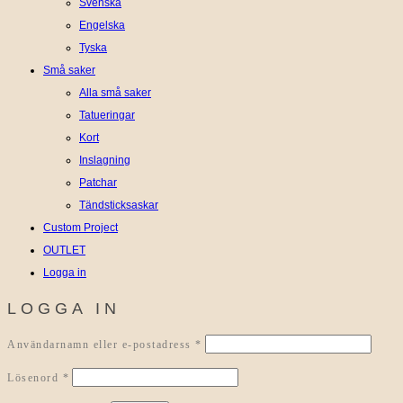
Svenska
Engelska
Tyska
Små saker
Alla små saker
Tatueringar
Kort
Inslagning
Patchar
Tändsticksaskar
Custom Project
OUTLET
Logga in
LOGGA IN
Obligatoriskt
Användarnamn eller e-postadress
*
Obligatoriskt
Lösenord
*