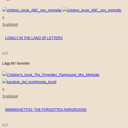
PRISET
PRISET
+
VAR:
ÄR:
Snabbkoll
€30.
€9.
LONELY IN THE LAND OF LETTERS
€
25
Lägg till i favoriter
+
Snabbkoll
MINIMIGHETTOS; THE FORGOTTEN FAIRGROUND
€
25