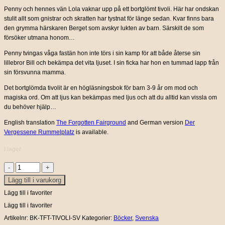
Penny och hennes vän Lola vaknar upp på ett bortglömt tivoli. Här har ondskan
stulit allt som gnistrar och skratten har tystnat för länge sedan. Kvar finns bara
den grymma härskaren Berget som avskyr lukten av barn. Särskilt de som
försöker utmana honom…
Penny tvingas våga fastän hon inte törs i sin kamp för att både återse sin
lillebror Bill och bekämpa det vita ljuset. I sin ficka har hon en tummad lapp från
sin försvunna mamma.
Det bortglömda tivolit är en högläsningsbok för barn 3-9 år om mod och
magiska ord. Om att ljus kan bekämpas med ljus och att du alltid kan vissla om
du behöver hjälp…
English translation
The Forgotten Fairground
and German version
Der
Vergessene Rummelplatz
is available.
I lager
Minimighettos;
Lägg till i varukorg
Det
bortglömda
Lägg till i favoriter
tivolit
Lägg till i favoriter
mängd
Artikelnr:
BK-TFT-TIVOLI-SV
Kategorier:
Böcker
,
Svenska