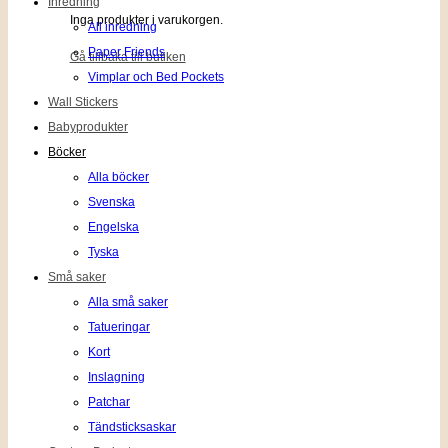
Inredning
Inga produkter i varukorgen.
All inredning
Paper Friends
Gå tillbaka till butiken
Vimplar och Bed Pockets
Wall Stickers
Babyprodukter
Böcker
Alla böcker
Svenska
Engelska
Tyska
Små saker
Alla små saker
Tatueringar
Kort
Inslagning
Patchar
Tändsticksaskar