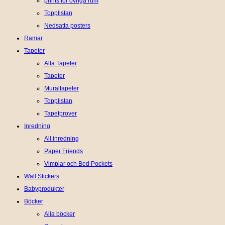
prints för övriga rum
Topplistan
Nedsatta posters
Ramar
Tapeter
Alla Tapeter
Tapeter
Muraltapeter
Topplistan
Tapetprover
Inredning
All inredning
Paper Friends
Vimplar och Bed Pockets
Wall Stickers
Babyprodukter
Böcker
Alla böcker