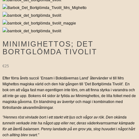
MINIMIGHETTOS; DET
BORTGLÖMDA TIVOLIT
€
25
Efter förra årets succé ’Ensam i Bokstävernas Land’ återvänder vi till Mrs
Mighettos magiska värld och den här gången till ’Det Bortglömda Tivolit’. En
bok om att våga fast man egentligen inte törs, om att finna styrka i varandra och
att inte ge upp. Bokens 44 sidor är fyllda av Minimighettos, de lilla folket med de
magiska gåvorna. En blandning av äventyr och magi i kombination med
förtrollande akvarellmålningar.
”Hennes röst virvlade bort i ett starkt vitt ljus och vågor av rök. Den okända
tunneln verkade inte ha något upp eller ner, deras väderkvarnsarmar kämpade
för att återfå balansen. Penny landade på en grov yta, slog huvudet i något hårt
och allting blev svart.”