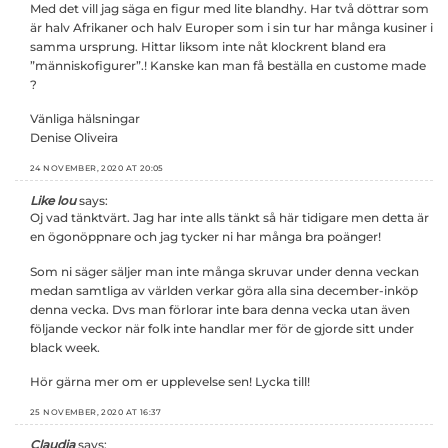
Med det vill jag säga en figur med lite blandhy. Har två döttrar som
är halv Afrikaner och halv Europer som i sin tur har många kusiner i
samma ursprung. Hittar liksom inte nåt klockrent bland era
”människofigurer”.! Kanske kan man få beställa en custome made
?
Vänliga hälsningar
Denise Oliveira
24 NOVEMBER, 2020 AT 20:05
Like lou
says:
Oj vad tänktvärt. Jag har inte alls tänkt så här tidigare men detta är
en ögonöppnare och jag tycker ni har många bra poänger!
Som ni säger säljer man inte många skruvar under denna veckan
medan samtliga av världen verkar göra alla sina december-inköp
denna vecka. Dvs man förlorar inte bara denna vecka utan även
följande veckor när folk inte handlar mer för de gjorde sitt under
black week.
Hör gärna mer om er upplevelse sen! Lycka till!
25 NOVEMBER, 2020 AT 16:37
Claudia
says: