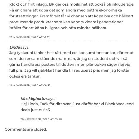
Klokt och fint inlägg. BF ger oss möjlighet att också bli inkluderade.
Få en chans att köpa det som andra med bättre ekonomiska
förutsättningar. Framförallt får vi chansen att köpa bra och hållbart
producerade produkter som kan vandra vidare i generationer
istället för att köpa billigare och ofta mindre hållbara.
25 NOVEMBER, 2020 AT 16:51
Linda
says:
Jag tycker ni tänker helt rätt med era konsumtionstankar, däremot
som den ensam stående mamman, är jag en student och vill så
gärna handla era posters till dottern men plånboken säger nej vid
full pris. Jag vill självklart handla till reducerat pris men jag förstår
också era tankar.
26 NOVEMBER, 2020 AT 06:53
Mrs Mighetto
says:
Hej Linda, Tack för ditt svar. Just därför har vi Black Weekend
deals just nu! <3
26 NOVEMBER, 2020 AT 09:48
Comments are closed.