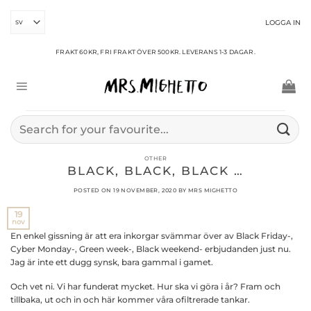
Skip
to
LOGGA IN
content
FRAKT 60KR, FRI FRAKT ÖVER 500KR. LEVERANS 1-3 DAGAR.
Sök
efter:
OTHER
BLACK, BLACK, BLACK …
POSTED ON
19 NOVEMBER, 2020
BY
MRS MIGHETTO
19
nov
En enkel gissning är att era inkorgar svämmar över av Black Friday-,
Cyber Monday-, Green week-, Black weekend- erbjudanden just nu.
Jag är inte ett dugg synsk, bara gammal i gamet.
Och vet ni. Vi har funderat mycket. Hur ska vi göra i år? Fram och
tillbaka, ut och in och här kommer våra ofiltrerade tankar.