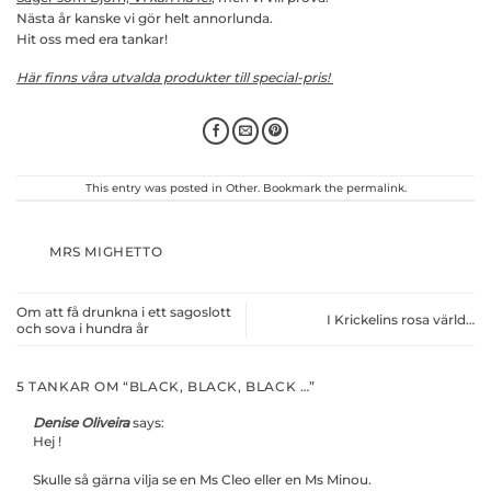
Nästa år kanske vi gör helt annorlunda.
Hit oss med era tankar!
Här finns våra utvalda produkter till special-pris!
This entry was posted in
Other
. Bookmark the
permalink
.
MRS MIGHETTO
Om att få drunkna i ett sagoslott
I Krickelins rosa värld…
och sova i hundra år
5 TANKAR OM “
BLACK, BLACK, BLACK …
”
Denise Oliveira
says:
Hej !
Skulle så gärna vilja se en Ms Cleo eller en Ms Minou.