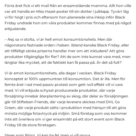
Förra året fick vi ett mail från en ensamstående mamma. Allt hon ville
var att handla en Miss Hazel-poster till sin dotter i julklapp. Tyvärr låg
vi för högt i pris och eftersom hon planerade sina inköp inför Black
Friday undrade hon om våra produkter kommer finnas med på något
erbjudande.
– Nej
, sa vi stolta,
vi är helt emot konsumtionshets.
Men där
någonstans fastnade orden i halsen. Ibland kanske Black Friday, eller
att tillfälligt sänka priserna handlar mer om att inkludera? Att göra
produkter tillgängliga för fler? Att de som inte kunnat vara med, men
längtar lika mycket, att de faktiskt kan få passa på. Är det så fult?
Vi är emot konsumtionshets, alla dagar i veckan. Black Friday
konceptet är 100% uppmuntran till konsumtion. Det är illa. Men för
femte året i rad med passiv protest som gett noll effekt vill vi vara
med. Vi vill erbjuda schysst producerade produkter, där varje
försäljning innebär återplantering av skog, där delar av försäljningen
går till Stiftelsen Friends, där varje leverans skickas med DHL Go
Green, där varje produkt sätts i produktion med hänsyn till att göra
minsta möjliga fotavtryck på miljön. Små företag som oss kommer
inte att överleva om vi ger ensamrätt på ett stort event som Black
Friday till de stora företagen.
Säger som Björn,
Vi kan ha fel
,
men vi vill prova.