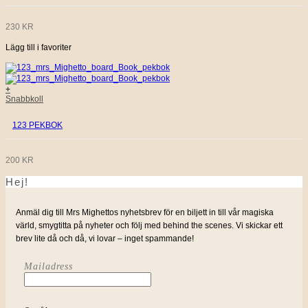
230
KR
Lägg till i favoriter
+
Snabbkoll
123 PEKBOK
200
KR
Hej!
Anmäl dig till Mrs Mighettos nyhetsbrev för en biljett in till vår magiska
värld, smygtitta på nyheter och följ med behind the scenes. Vi skickar ett
brev lite då och då, vi lovar – inget spammande!
Mailadress