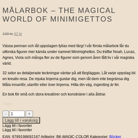
MÅLARBOK – THE MAGICAL
WORLD OF MINIMIGETTOS
Det
Det
140
kr
42
kr
ursprungliga
nuvarande
Vässa pennan och låt uppslagen fyllas med färg! I vår första målarbok får du
utforska figurer mer kända under namnet Minimighettos. Du träffar Noah, Lucas,
priset
priset
Agnes, Viola och många fler av de figurer som genom åren fått liv i vår magiska
värld.
var:
är:
32 sidor av detaljerade teckningar väntar på att färgläggas. Låt varje uppslag bli
140 kr.
42 kr.
en kreativ resa. De mjuka linjerna guidar dig, men låt dem inte begränsa dig.
Måla innanför, utanför eller över linjerna. Hitta din väg, ingenting är fel.
En bok för små och stora kreatörer och konstnärer i alla åldrar.
I lager
Målarbok
-
Lägg till i varukorg
the
Lägg till i favoriter
Magical
Lägg till i favoriter
world
of
EAN:
9789198692167
Artikelnr:
BK-MAGIC-COLOR
Kategorier:
Böcker
,