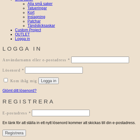
Alla små saker
Tatueringar
Kort
Inslagning
Patchar
Tändsticksaskar
Custom Project
OUTLET
Logga in
LOGGA IN
Obligatoriskt
Användarnamn eller e-postadress
*
Obligatoriskt
Lösenord
*
Logga in
Kom ihåg mig
Glömt ditt lösenord?
REGISTRERA
Obligatoriskt
E-postadress
*
En länk för att ställa in ett nytt lösenord kommer att skickas till din e-postadress.
Registrera