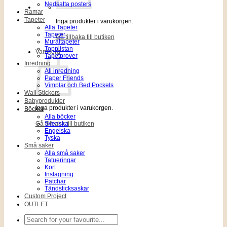
Nedsatta posters
Ramar
Tapeter
Inga produkter i varukorgen.
Alla Tapeter
Tapeter
Gå tillbaka till butiken
Muraltapeter
Topplistan
Varukorg
Tapetprover
Inredning
All inredning
Paper Friends
Vimplar och Bed Pockets
Wall Stickers
Babyprodukter
Inga produkter i varukorgen.
Böcker
Alla böcker
Gå tillbaka till butiken
Svenska
Engelska
Tyska
Små saker
Alla små saker
Tatueringar
Kort
Inslagning
Patchar
Tändsticksaskar
Custom Project
OUTLET
Sök
efter: