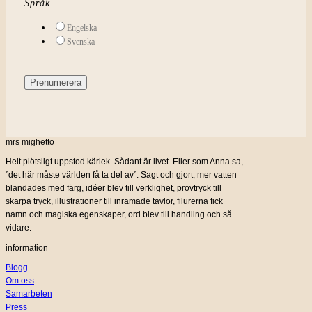
Språk
Engelska
Svenska
mrs mighetto
Helt plötsligt uppstod kärlek. Sådant är livet. Eller som Anna sa,
”det här måste världen få ta del av”. Sagt och gjort, mer vatten
blandades med färg, idéer blev till verklighet, provtryck till
skarpa tryck, illustrationer till inramade tavlor, filurerna fick
namn och magiska egenskaper, ord blev till handling och så
vidare.
information
Blogg
Om oss
Samarbeten
Press