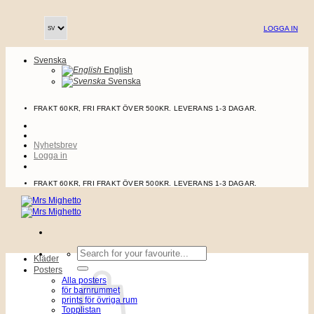
Skip
to
LOGGA IN
content
Svenska
English
Svenska
FRAKT 60KR, FRI FRAKT ÖVER 500KR. LEVERANS 1-3 DAGAR.
Nyhetsbrev
Logga in
FRAKT 60KR, FRI FRAKT ÖVER 500KR. LEVERANS 1-3 DAGAR.
Sök
Kläder
efter:
Posters
Alla posters
för barnrummet
prints för övriga rum
Topplistan