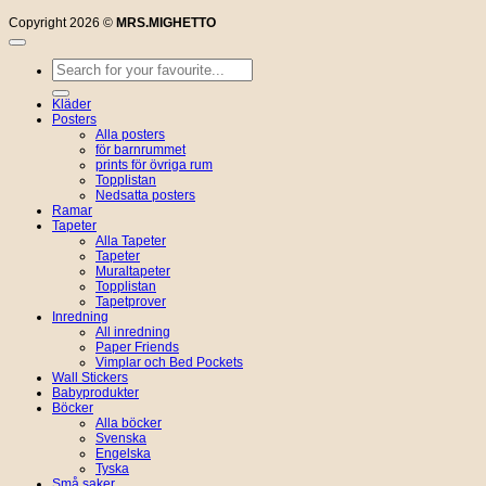
Copyright 2026 ©
MRS.MIGHETTO
Sök
efter:
Kläder
Posters
Alla posters
för barnrummet
prints för övriga rum
Topplistan
Nedsatta posters
Ramar
Tapeter
Alla Tapeter
Tapeter
Muraltapeter
Topplistan
Tapetprover
Inredning
All inredning
Paper Friends
Vimplar och Bed Pockets
Wall Stickers
Babyprodukter
Böcker
Alla böcker
Svenska
Engelska
Tyska
Små saker