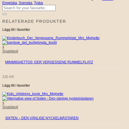
Minimigettos
Engelska
,
Svenska
,
Tyska
mängd
Sök
efter:
RELATERADE PRODUKTER
Lägg till i favoriter
+
Snabbkoll
MINIMIGHETTOS; DER VERGESSENE RUMMELPLATZ
230
KR
Lägg till i favoriter
+
Snabbkoll
SIXTEN – DEN VÄNLIGE NYCKELMÄSTAREN