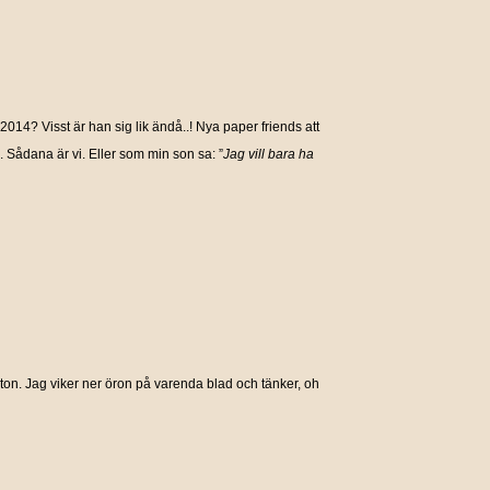
014? Visst är han sig lik ändå..! Nya paper friends att
Sådana är vi. Eller som min son sa: ”
Jag vill bara ha
on. Jag viker ner öron på varenda blad och tänker, oh