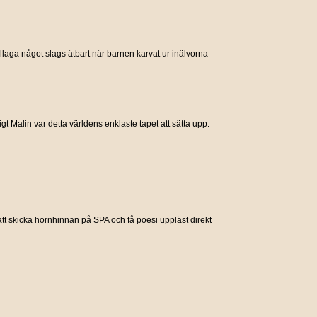
tillaga något slags ätbart när barnen karvat ur inälvorna
gt Malin var detta världens enklaste tapet att sätta upp.
tt skicka hornhinnan på SPA och få poesi uppläst direkt