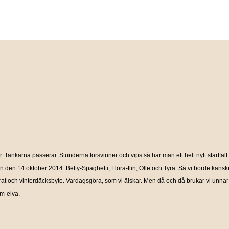
. Tankarna passerar. Stunderna försvinner och vips så har man ett helt nytt startfält. 
ktion den 14 oktober 2014. Betty-Spaghetti, Flora-flin, Olle och Tyra. Så vi borde ka
prat och vinterdäcksbyte. Vardagsgöra, som vi älskar. Men då och då brukar vi unnar 
öm-elva.