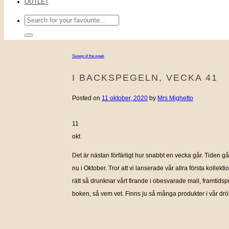
OUTLET
Sök
efter:
Sweep of the week
I BACKSPEGELN, VECKA 41
Posted on
11 oktober, 2020
by
Mrs Mighetto
11
okt
Det är nästan förfärligt hur snabbt en vecka går. Tiden går
nu i Oktober. Tror att vi lanserade vår allra första kolle
rätt så drunknar vårt firande i obesvarade mail, framtids
boken, så vem vet. Finns ju så många produkter i vår dr