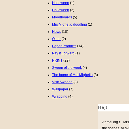
Halloween
(1)
Halloween
(2)
Moodboards
(5)
Mrs Mighetto doodling
(1)
News
(10)
Other
(2)
Paper Products
(14)
Pay it Forward
(1)
PRINT
(22)
Sweep of the week
(4)
The home of Mrs Mighetto
(3)
Visit Sweden
(8)
Wallpaper
(7)
Wrapping
(4)
Hej!
Anmäl dig till Mrs
the scenes. Vi sk