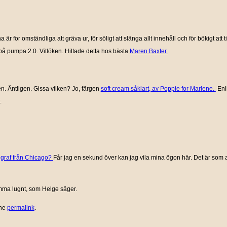
 för omständliga att gräva ur, för söligt att slänga allt innehåll och för bökigt att 
å pumpa 2.0. Vitlöken. Hittade detta hos bästa
Maren Baxter.
. Äntligen. Gissa vilken? Jo, färgen
soft cream såklart, av Poppie for Marlene.
Enli
.
graf från Chicago?
Får jag en sekund över kan jag vila mina ögon här. Det är som a
imma lugnt, som Helge säger.
the
permalink
.