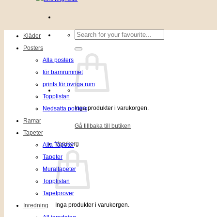
Sök
Kläder
efter:
Posters
Alla posters
för barnrummet
prints för övriga rum
Topplistan
Inga produkter i varukorgen.
Nedsatta posters
Ramar
Gå tillbaka till butiken
Tapeter
Varukorg
Alla Tapeter
Tapeter
Muraltapeter
Topplistan
Tapetprover
Inga produkter i varukorgen.
Inredning