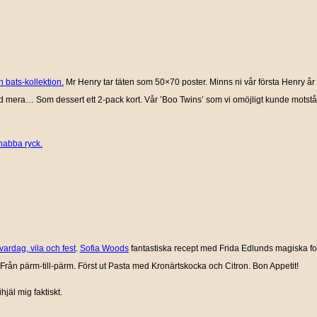
 bats-kollektion.
Mr Henry tar täten som 50×70 poster. Minns ni vår första Henry år 2
 mera… Som dessert ett 2-pack kort. Vår ’Boo Twins’ som vi omöjligt kunde motstå. 
nabba ryck.
ardag, vila och fest
.
Sofia Woods
fantastiska recept med Frida Edlunds magiska fot
rån pärm-till-pärm. Först ut Pasta med Kronärtskocka och Citron. Bon Appetit!
hjäl mig faktiskt.