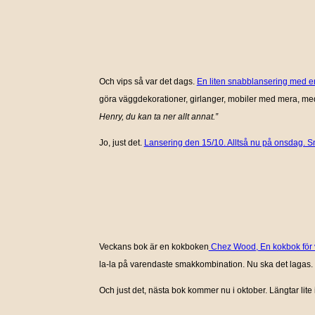
Och vips så var det dags.
En liten snabblansering med en
göra väggdekorationer, girlanger, mobiler med mera, med
Henry, du kan ta ner allt annat.”
Jo, just det.
Lansering den 15/10. Alltså nu på onsdag. S
Veckans bok är en kokboken
Chez Wood, En kokbok för v
la-la på varendaste smakkombination. Nu ska det lagas. F
Och just det, nästa bok kommer nu i oktober. Längtar lite i