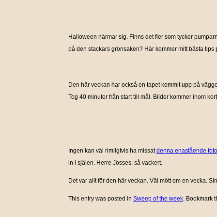
Halloween närmar sig. Finns det fler som tycker pumparna är
på den stackars grönsaken? Här kommer mitt bästa tips p
Den här veckan har också en tapet kommit upp på väggen
Tog 40 minuter från start till mål. Bilder kommer inom kort
Ingen kan väl rimligtvis ha missat
denna enastående foto
in i själen. Herre Jösses, så vackert.
Det var allt för den här veckan. Väl mött om en vecka. S
This entry was posted in
Sweep of the week
. Bookmark 