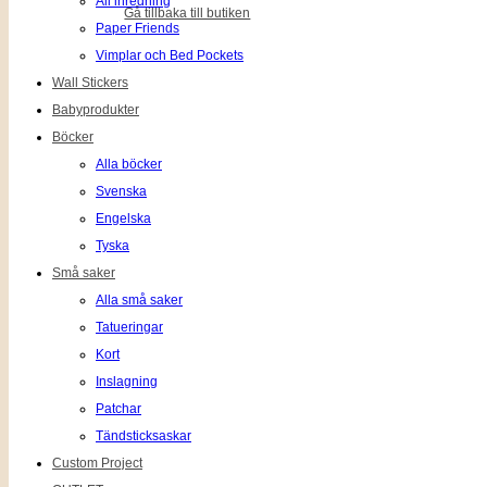
All inredning
Gå tillbaka till butiken
Paper Friends
Vimplar och Bed Pockets
Wall Stickers
Babyprodukter
Böcker
Alla böcker
Svenska
Engelska
Tyska
Små saker
Alla små saker
Tatueringar
Kort
Inslagning
Patchar
Tändsticksaskar
Custom Project