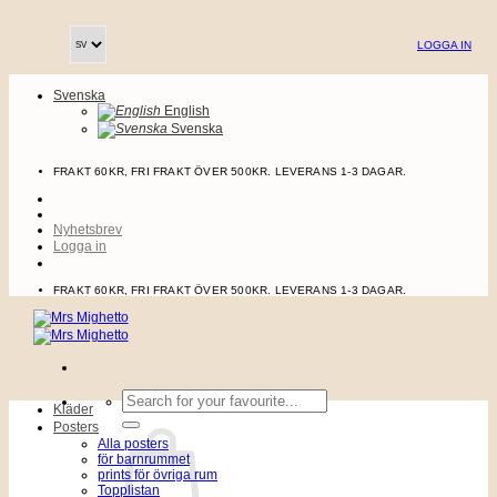
Skip
to
LOGGA IN
content
Svenska
English
Svenska
FRAKT 60KR, FRI FRAKT ÖVER 500KR. LEVERANS 1-3 DAGAR.
Nyhetsbrev
Logga in
FRAKT 60KR, FRI FRAKT ÖVER 500KR. LEVERANS 1-3 DAGAR.
Sök
Kläder
efter:
Posters
Alla posters
för barnrummet
prints för övriga rum
Topplistan