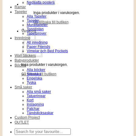
Nedsatta posters
Ramar
Tapeter
Inga produkter i varukorgen.
Alla Tapeter
Tapeter
Gå tillbaka till butiken
Muraltapeter
Topplistan
Varukorg
Tapetprover
Inredning
All inredning
Paper Friends
Vimplar och Bed Pockets
Wall Stickers
Babyprodukter
Inga produkter i varukorgen.
Böcker
Alla böcker
Gå tillbaka till butiken
Svenska
Engelska
Tyska
Små saker
Alla små saker
Tatueringar
Kort
Inslagning
Patchar
Tändsticksaskar
Custom Project
OUTLET
Sök
efter: