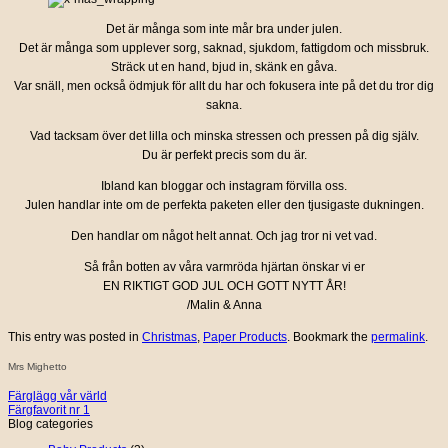
Det är många som inte mår bra under julen.
Det är många som upplever sorg, saknad, sjukdom, fattigdom och missbruk.
Sträck ut en hand, bjud in, skänk en gåva.
Var snäll, men också ödmjuk för allt du har och fokusera inte på det du tror dig
sakna.
Vad tacksam över det lilla och minska stressen och pressen på dig själv.
Du är perfekt precis som du är.
Ibland kan bloggar och instagram förvilla oss.
Julen handlar inte om de perfekta paketen eller den tjusigaste dukningen.
Den handlar om något helt annat. Och jag tror ni vet vad.
Så från botten av våra varmröda hjärtan önskar vi er
EN RIKTIGT GOD JUL OCH GOTT NYTT ÅR!
/Malin & Anna
This entry was posted in
Christmas
,
Paper Products
. Bookmark the
permalink
.
Mrs Mighetto
Färglägg vår värld
Färgfavorit nr 1
Blog categories