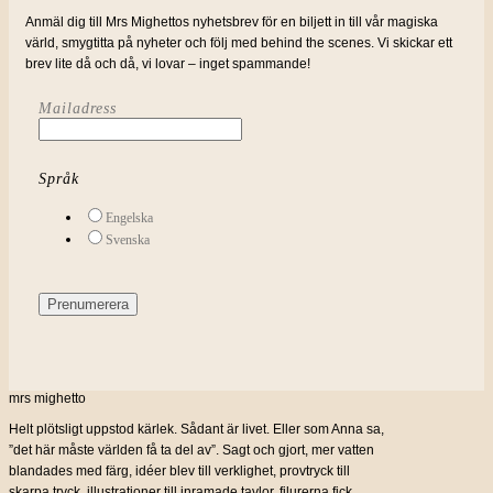
Anmäl dig till Mrs Mighettos nyhetsbrev för en biljett in till vår magiska
värld, smygtitta på nyheter och följ med behind the scenes. Vi skickar ett
brev lite då och då, vi lovar – inget spammande!
Mailadress
Språk
Engelska
Svenska
mrs mighetto
Helt plötsligt uppstod kärlek. Sådant är livet. Eller som Anna sa,
”det här måste världen få ta del av”. Sagt och gjort, mer vatten
blandades med färg, idéer blev till verklighet, provtryck till
skarpa tryck, illustrationer till inramade tavlor, filurerna fick