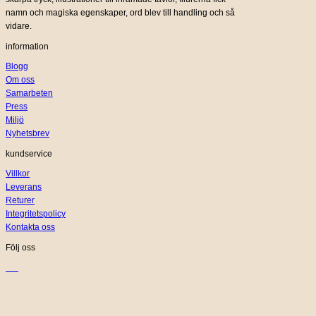
namn och magiska egenskaper, ord blev till handling och så
vidare.
information
Blogg
Om oss
Samarbeten
Press
Miljö
Nyhetsbrev
kundservice
Villkor
Leverans
Returer
Integritetspolicy
Kontakta oss
Följ oss
K