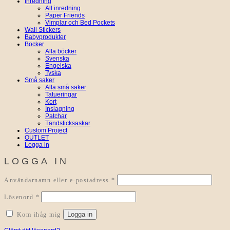
Inredning
All inredning
Paper Friends
Vimplar och Bed Pockets
Wall Stickers
Babyprodukter
Böcker
Alla böcker
Svenska
Engelska
Tyska
Små saker
Alla små saker
Tatueringar
Kort
Inslagning
Patchar
Tändsticksaskar
Custom Project
OUTLET
Logga in
LOGGA IN
Obligatoriskt
Användarnamn eller e-postadress
*
Obligatoriskt
Lösenord
*
Logga in
Kom ihåg mig