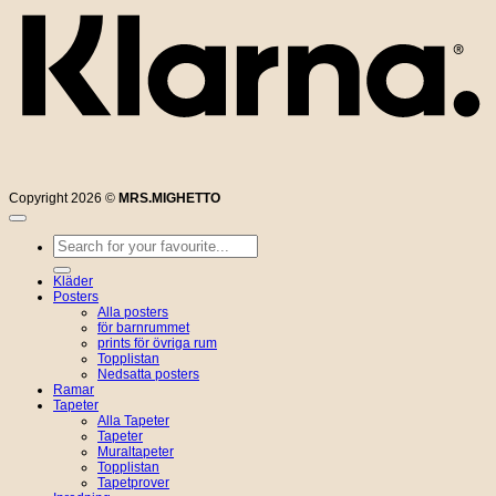
Copyright 2026 ©
MRS.MIGHETTO
Sök
efter:
Kläder
Posters
Alla posters
för barnrummet
prints för övriga rum
Topplistan
Nedsatta posters
Ramar
Tapeter
Alla Tapeter
Tapeter
Muraltapeter
Topplistan
Tapetprover