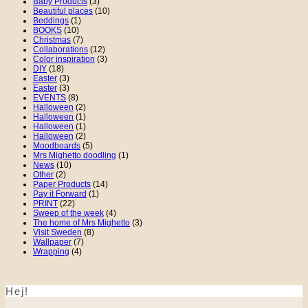
Baby Products
(3)
Beautiful places
(10)
Beddings
(1)
BOOKS
(10)
Christmas
(7)
Collaborations
(12)
Color inspiration
(3)
DIY
(18)
Easter
(3)
Easter
(3)
EVENTS
(8)
Halloween
(2)
Halloween
(1)
Halloween
(1)
Halloween
(2)
Moodboards
(5)
Mrs Mighetto doodling
(1)
News
(10)
Other
(2)
Paper Products
(14)
Pay it Forward
(1)
PRINT
(22)
Sweep of the week
(4)
The home of Mrs Mighetto
(3)
Visit Sweden
(8)
Wallpaper
(7)
Wrapping
(4)
Hej!