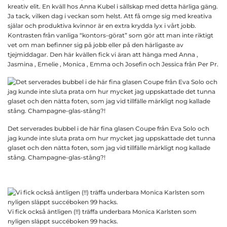
kreativ elit. En kväll hos Anna Kubel i sällskap med detta härliga gäng.
Ja tack, vilken dag i veckan som helst. Att få omge sig med kreativa
själar och produktiva kvinnor är en extra krydda lyx i vårt jobb.
Kontrasten från vanliga “kontors-görat” som gör att man inte riktigt
vet om man befinner sig på jobb eller på den härligaste av
tjejmiddagar. Den här kvällen fick vi äran att hänga med Anna ,
Jasmina , Emelie , Monica , Emma och Josefin och Jessica från Per Pr.
Det serverades bubbel i de här fina glasen Coupe från Eva Solo och
jag kunde inte sluta prata om hur mycket jag uppskattade det tunna
glaset och den nätta foten, som jag vid tillfälle märkligt nog kallade
stång. Champagne-glas-stång?!
Vi fick också äntligen (!!) träffa underbara Monica Karlsten som
nyligen släppt succéboken 99 hacks.