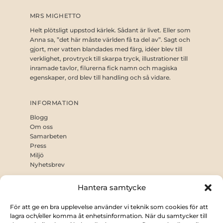
MRS MIGHETTO
Helt plötsligt uppstod kärlek. Sådant är livet. Eller som
Anna sa, ”det här måste världen få ta del av”. Sagt och
gjort, mer vatten blandades med färg, idéer blev till
verklighet, provtryck till skarpa tryck, illustrationer till
inramade tavlor, filurerna fick namn och magiska
egenskaper, ord blev till handling och så vidare.
INFORMATION
Blogg
Om oss
Samarbeten
Press
Miljö
Nyhetsbrev
Hantera samtycke
KUNDSERVICE
Villkor
För att ge en bra upplevelse använder vi teknik som cookies för att
Leverans
lagra och/eller komma åt enhetsinformation. När du samtycker till