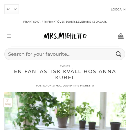
Skip
to
LOGGA IN
content
FRAKT 60KR, FRI FRAKT ÖVER 500KR. LEVERANS 1-3 DAGAR.
Sök
efter:
EVENTS
EN FANTASTISK KVÄLL HOS ANNA
KUBEL
POSTED ON
31 MAJ, 2019
BY
MRS MIGHETTO
31
maj