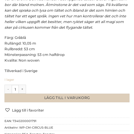
bor där bland molnen. Åtminstone är det vad som sägs. På kvällarna
kan det spraka och lysa om tältet och ibland är det som himlen och
tältet har ett eget språk. Ingen vet hur man kontrollerar det och inte
heller vilken uppgift det besitter, men ryktet säger att all magi som
sker på cirkusen kommer från det flygande tältet.
Färg: Gråblå
Rullängd: 10,05 m
Rullbredd: 53 cm
Mönsterpassning: 53 cm halfdrop
Kvalite: Non woven
Tillverkad i Sverige
I lager
CIRCUS MIGHETTO, BLUE GREY mängd
LÄGG TILL I VARUKORG
Lägg till i favoriter
EAN:
7340200001791
Artikelnr:
WP-CM-CIRCUS-BLUE