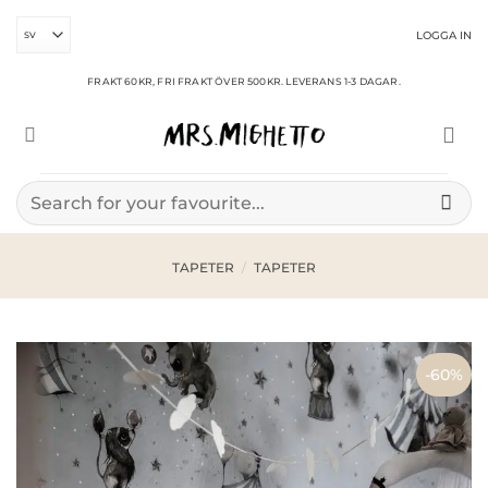
Skip
to
LOGGA IN
content
FRAKT 60KR, FRI FRAKT ÖVER 500KR. LEVERANS 1-3 DAGAR.
Sök
efter:
TAPETER
/
TAPETER
-60%