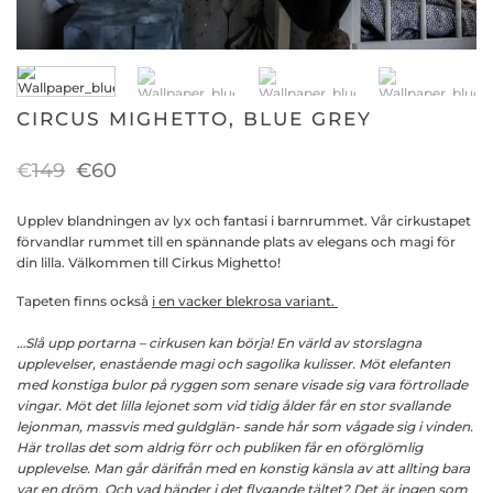
CIRCUS MIGHETTO, BLUE GREY
Det
Det
€
149
€
60
Upplev blandningen av lyx och fantasi i barnrummet. Vår cirkustapet
ursprungliga
nuvarande
förvandlar rummet till en spännande plats av elegans och magi för
din lilla. Välkommen till Cirkus Mighetto!
priset
priset
Tapeten finns också
i en vacker blekrosa variant.
…Slå upp portarna – cirkusen kan börja! En värld av storslagna
var:
är:
upplevelser, enastående magi och sagolika kulisser. Möt elefanten
med konstiga bulor på ryggen som senare visade sig vara förtrollade
€149.
€60.
vingar. Möt det lilla lejonet som vid tidig ålder får en stor svallande
lejonman, massvis med guldglän- sande hår som vågade sig i vinden.
Här trollas det som aldrig förr och publiken får en oförglömlig
upplevelse. Man går därifrån med en konstig känsla av att allting bara
var en dröm.
Och vad händer i det flygande tältet? Det är ingen som