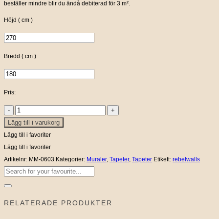
beställer mindre blir du ändå debiterad för 3 m².
Höjd ( cm )
Bredd ( cm )
Pris:
Teeny
Lägg till i varukorg
Berries
-
Lägg till i favoriter
Dusty
Lägg till i favoriter
Blue
Artikelnr:
MM-0603
Kategorier:
Muraler
,
Tapeter
,
Tapeter
Etikett:
rebelwalls
Sök
mängd
efter:
RELATERADE PRODUKTER