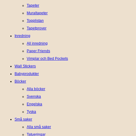
Tapeter
Muraltapeter
Topplistan
Tapetprover
Inredning
All inredning
Paper Friends
Vimplar och Bed Pockets
Wall Stickers
Babyprodukter
Böcker
Alla böcker
Svenska
Engelska
Tyska
Små saker
Alla små saker
Tatueringar