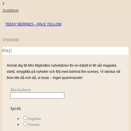
+
Snabbkoll
TEENY BERRIES – PALE YELLOW
375KR/M2
Hej!
Anmäl dig till Mrs Mighettos nyhetsbrev för en biljett in till vår magiska
värld, smygtitta på nyheter och följ med behind the scenes. Vi skickar ett
brev lite då och då, vi lovar – inget spammande!
Mailadress
Språk
Engelska
Svenska