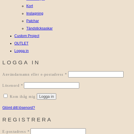
Kort
Inslagning
Patchar
Tändsticksaskar
Custom Project
OUTLET
Logga in
LOGGA IN
Obligatoriskt
Användarnamn eller e-postadress
*
Obligatoriskt
Lösenord
*
Logga in
Kom ihåg mig
Glömt ditt lösenord?
REGISTRERA
Obligatoriskt
E-postadress
*