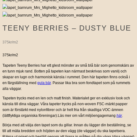
TEENY BERRIES – DUSTY BLUE
375kr/m2
375kr/m2
Tapeten Teeny Berries har ett glest mönster av små blå bär som genomskärs av
en tunn mjuk rand. Botten på tapeten kan närmast beskrivas som vanilj och
skapar en lugn och harmonisk känsla i rummet. Den här tapeten finns också i
en färgställning med
gula bär
. Passar lika bra som fondtapet som på rummets
alla väggar.
Tapeten trycks med en len och matt finish. Materialet ger en exklusiv look och
känsla till dina väggar. Våra tapeter trycks på non-woven FSC-märkt papper
som är förstärkt med nylonfibrer och är helt fria från skadliga VOC-ämnen
(lättflyktiga organiska föreningar).Läs mer om vårt miljöengagemang
här
.
Börja med att välja den tapet som du gillar. Innan du lägger din beställning, se
till att mäta bredden och höjden av den vägg (de väggar) du ska tapetsera.
Räkna ut priset och beställ genom att lägga in måtten på din vägg (dina väggar)