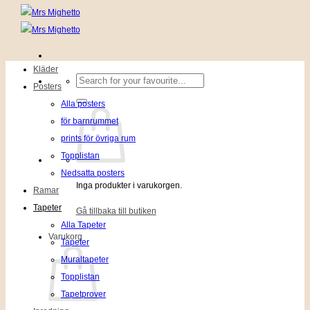
Kläder
Sök
Posters
efter:
Alla posters
för barnrummet
prints för övriga rum
Topplistan
Nedsatta posters
Inga produkter i varukorgen.
Ramar
Tapeter
Gå tillbaka till butiken
Alla Tapeter
Varukorg
Tapeter
Muraltapeter
Topplistan
Tapetprover