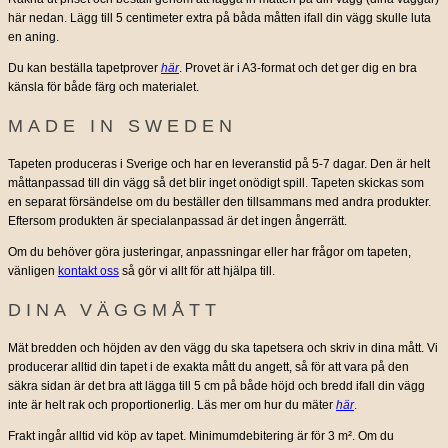
här nedan. Lägg till 5 centimeter extra på båda måtten ifall din vägg skulle luta
en aning.
Du kan beställa tapetprover
här
. Provet är i A3-format och det ger dig en bra
känsla för både färg och materialet.
MADE IN SWEDEN
Tapeten produceras i Sverige och har en leveranstid på 5-7 dagar. Den är helt
måttanpassad till din vägg så det blir inget onödigt spill. Tapeten skickas som
en separat försändelse om du beställer den tillsammans med andra produkter.
Eftersom produkten är specialanpassad är det ingen ångerrätt.
Om du behöver göra justeringar, anpassningar eller har frågor om tapeten,
vänligen
kontakt oss
så gör vi allt för att hjälpa till.
DINA VÄGGMÅTT
Mät bredden och höjden av den vägg du ska tapetsera och skriv in dina mått. Vi
producerar alltid din tapet i de exakta mått du angett, så för att vara på den
säkra sidan är det bra att lägga till 5 cm på både höjd och bredd ifall din vägg
inte är helt rak och proportionerlig. Läs mer om hur du mäter
här
.
Frakt ingår alltid vid köp av tapet. Minimumdebitering är för 3 m². Om du