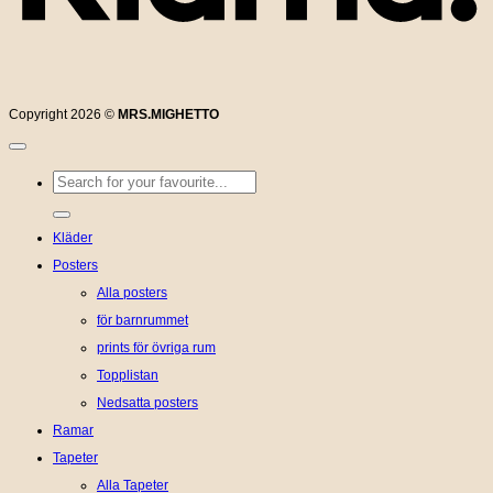
Copyright 2026 ©
MRS.MIGHETTO
Sök
efter:
Kläder
Posters
Alla posters
för barnrummet
prints för övriga rum
Topplistan
Nedsatta posters
Ramar
Tapeter
Alla Tapeter