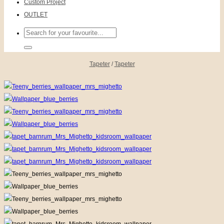
Custom Project
OUTLET
Sök
efter:
Tapeter
/
Tapeter