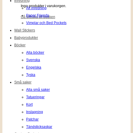
Inredning
Inga produkter i varukorgen.
All inredning
Paper Friends
Gå tillbaka till butiken
Vimplar och Bed Pockets
Wall Stickers
Babyprodukter
Böcker
Alla böcker
Svenska
Engelska
Tyska
Små saker
Alla små saker
Tatueringar
Kort
Inslagning
Patchar
Tändsticksaskar