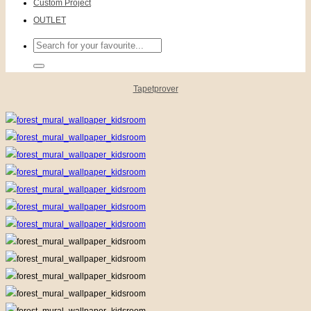
Custom Project
OUTLET
Sök
efter:
Tapetprover