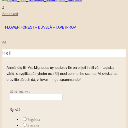
+
Snabbkoll
FLOWER FOREST – DUVBLÅ – TAPETPROV
€
6
Hej!
Anmäl dig till Mrs Mighettos nyhetsbrev för en biljett in till vår magiska
värld, smygtitta på nyheter och följ med behind the scenes. Vi skickar ett
brev lite då och då, vi lovar – inget spammande!
Mailadress
Språk
Engelska
Svenska