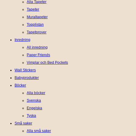
Alla Tapeter
Tapeter
Muraltapeter
Topplistan
Tapetprover
Inredning
All inredning
Paper Friends
Vimplar och Bed Pockets
Wall Stickers
Babyprodukter
Böcker
Alla böcker
Svenska
Engelska
Tyska
Små saker
Alla små saker