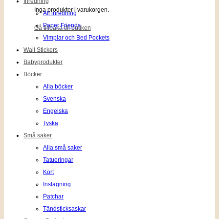
Inredning
Inga produkter i varukorgen.
All inredning
Paper Friends
Gå tillbaka till butiken
Vimplar och Bed Pockets
Wall Stickers
Babyprodukter
Böcker
Alla böcker
Svenska
Engelska
Tyska
Små saker
Alla små saker
Tatueringar
Kort
Inslagning
Patchar
Tändsticksaskar