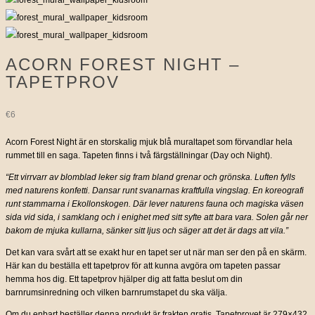
ACORN FOREST NIGHT –
TAPETPROV
€
6
Acorn Forest Night är en storskalig mjuk blå muraltapet som förvandlar hela
rummet till en saga. Tapeten finns i två färgställningar (Day och Night).
“Ett virrvarr av blomblad leker sig fram bland grenar och grönska. Luften fylls
med naturens konfetti. Dansar runt svanarnas kraftfulla vingslag. En koreografi
runt stammarna i Ekollonskogen. Där lever naturens fauna och magiska väsen
sida vid sida, i samklang och i enighet med sitt syfte att bara vara. Solen går ner
bakom de mjuka kullarna, sänker sitt ljus och säger att det är dags att vila.”
Det kan vara svårt att se exakt hur en tapet ser ut när man ser den på en skärm.
Här kan du beställa ett tapetprov för att kunna avgöra om tapeten passar
hemma hos dig. Ett tapetprov hjälper dig att fatta beslut om din
barnrumsinredning och vilken barnrumstapet du ska välja.
Om du enbart beställer denna produkt är frakten gratis. Tapetprovet är 279×432