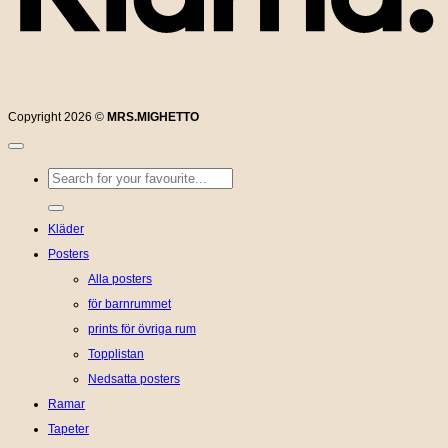
Copyright 2026 ©
MRS.MIGHETTO
Sök
efter:
Kläder
Posters
Alla posters
för barnrummet
prints för övriga rum
Topplistan
Nedsatta posters
Ramar
Tapeter