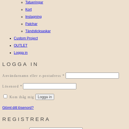
Tatueringar
Kort
Inslagning
Patchar
Tändsticksaskar
Custom Project
OUTLET
Logga in
LOGGA IN
Obligatoriskt
Användarnamn eller e-postadress
*
Obligatoriskt
Lösenord
*
Logga in
Kom ihåg mig
Glömt ditt lösenord?
REGISTRERA