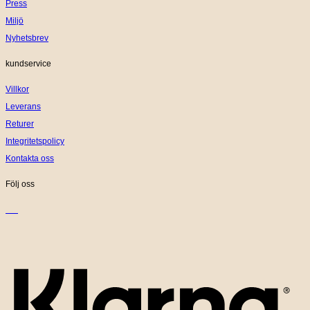
Press
Miljö
Nyhetsbrev
kundservice
Villkor
Leverans
Returer
Integritetspolicy
Kontakta oss
Följ oss
K