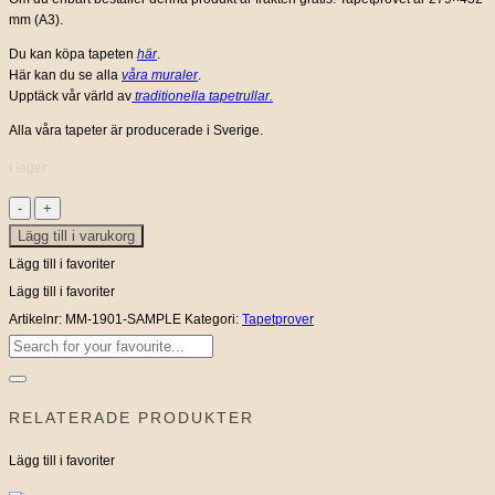
mm (A3).
Du kan köpa tapeten
här
.
Här kan du se alla
våra muraler
.
Upptäck vår värld av
traditionella tapetrullar.
Alla våra tapeter är producerade i Sverige.
I lager
Acorn
Lägg till i varukorg
Forest
Night
Lägg till i favoriter
-
Lägg till i favoriter
Tapetprov
Artikelnr:
MM-1901-SAMPLE
Kategori:
Tapetprover
Sök
mängd
efter:
RELATERADE PRODUKTER
Lägg till i favoriter