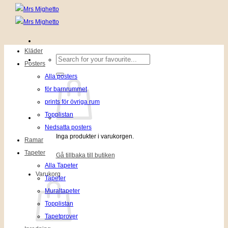
Kläder
Sök
Posters
efter:
Alla posters
för barnrummet
prints för övriga rum
Topplistan
Nedsatta posters
Inga produkter i varukorgen.
Ramar
Tapeter
Gå tillbaka till butiken
Alla Tapeter
Varukorg
Tapeter
Muraltapeter
Topplistan
Tapetprover