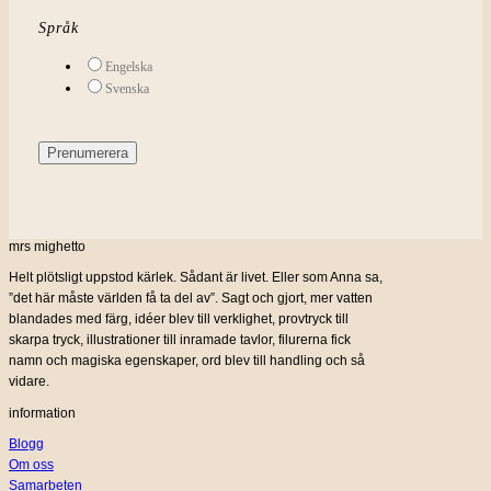
Språk
Engelska
Svenska
mrs mighetto
Helt plötsligt uppstod kärlek. Sådant är livet. Eller som Anna sa,
”det här måste världen få ta del av”. Sagt och gjort, mer vatten
blandades med färg, idéer blev till verklighet, provtryck till
skarpa tryck, illustrationer till inramade tavlor, filurerna fick
namn och magiska egenskaper, ord blev till handling och så
vidare.
information
Blogg
Om oss
Samarbeten