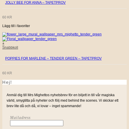
JOLLY BEE FOR ANNA – TAPETPROV
60
KR
Lägg till i favoriter
+
Snabbkoll
POPPIES FOR MARLENE – TENDER GREEN – TAPETPROV
60
KR
Hej!
Anmäl dig till Mrs Mighettos nyhetsbrev för en biljett in till vår magiska
värld, smygtitta på nyheter och följ med behind the scenes. Vi skickar ett
brev lite då och då, vi lovar – inget spammande!
Mailadress