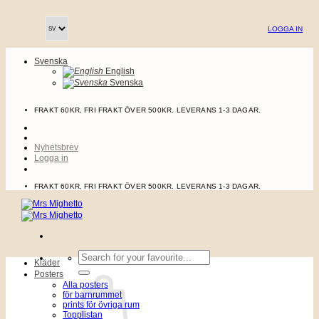
Skip
to
LOGGA IN
content
Svenska
English
Svenska
FRAKT 60KR, FRI FRAKT ÖVER 500KR. LEVERANS 1-3 DAGAR.
Nyhetsbrev
Logga in
FRAKT 60KR, FRI FRAKT ÖVER 500KR. LEVERANS 1-3 DAGAR.
Sök
Kläder
efter:
Posters
Alla posters
för barnrummet
prints för övriga rum
Topplistan