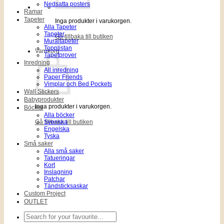
Nedsatta posters
Ramar
Tapeter
Inga produkter i varukorgen.
Alla Tapeter
Tapeter
Gå tillbaka till butiken
Muraltapeter
Topplistan
Varukorg
Tapetprover
Inredning
All inredning
Paper Friends
Vimplar och Bed Pockets
Wall Stickers
Babyprodukter
Inga produkter i varukorgen.
Böcker
Alla böcker
Gå tillbaka till butiken
Svenska
Engelska
Tyska
Små saker
Alla små saker
Tatueringar
Kort
Inslagning
Patchar
Tändsticksaskar
Custom Project
OUTLET
Sök
efter: