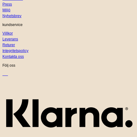
Press
Miljö
Nyhetsbrev
kundservice
Villkor
Leverans
Returer
Integritetspolicy
Kontakta oss
Följ oss
K