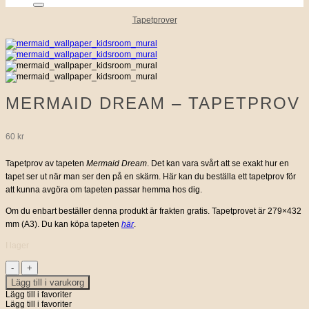
Tapetprover
MERMAID DREAM – TAPETPROV
60
kr
Tapetprov av tapeten
Mermaid Dream
. Det kan vara svårt att se exakt hur en
tapet ser ut när man ser den på en skärm. Här kan du beställa ett tapetprov för
att kunna avgöra om tapeten passar hemma hos dig.
Om du enbart beställer denna produkt är frakten gratis. Tapetprovet är 279×432
mm (A3). Du kan köpa tapeten
här
.
I lager
Mermaid
Dream
Lägg till i varukorg
-
Lägg till i favoriter
Tapetprov
Lägg till i favoriter
mängd