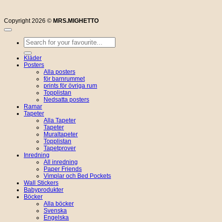
Copyright 2026 ©
MRS.MIGHETTO
Sök
efter:
Kläder
Posters
Alla posters
för barnrummet
prints för övriga rum
Topplistan
Nedsatta posters
Ramar
Tapeter
Alla Tapeter
Tapeter
Muraltapeter
Topplistan
Tapetprover
Inredning
All inredning
Paper Friends
Vimplar och Bed Pockets
Wall Stickers
Babyprodukter
Böcker
Alla böcker
Svenska
Engelska