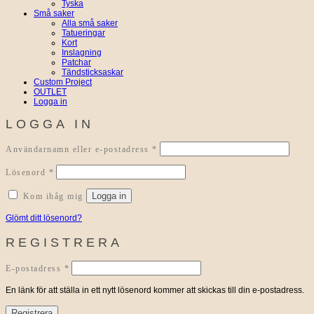
Tyska
Små saker
Alla små saker
Tatueringar
Kort
Inslagning
Patchar
Tändsticksaskar
Custom Project
OUTLET
Logga in
LOGGA IN
Obligatoriskt
Användarnamn eller e-postadress
*
Obligatoriskt
Lösenord
*
Logga in
Kom ihåg mig
Glömt ditt lösenord?
REGISTRERA
Obligatoriskt
E-postadress
*
En länk för att ställa in ett nytt lösenord kommer att skickas till din e-postadress.
Registrera