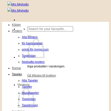
Kläder
Sök
Posters
efter:
Alla posters
för barnrummet
prints för övriga rum
Topplistan
Nedsatta posters
Inga produkter i varukorgen.
Ramar
Tapeter
Gå tillbaka till butiken
Alla Tapeter
Varukorg
Tapeter
Muraltapeter
Topplistan
Tapetprover