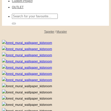
Custom Project
OUTLET
Sök
efter:
Tapeter
/
Muraler