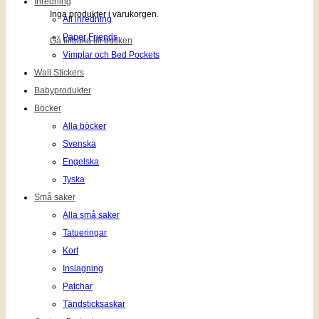
Inredning
Inga produkter i varukorgen.
All inredning
Paper Friends
Gå tillbaka till butiken
Vimplar och Bed Pockets
Wall Stickers
Babyprodukter
Böcker
Alla böcker
Svenska
Engelska
Tyska
Små saker
Alla små saker
Tatueringar
Kort
Inslagning
Patchar
Tändsticksaskar