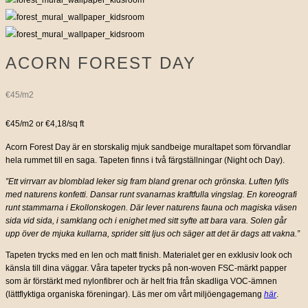
ACORN FOREST DAY
€45/m2
€45/m2 or €4,18/sq ft
Acorn Forest Day är en storskalig mjuk sandbeige muraltapet som förvandlar
hela rummet till en saga. Tapeten finns i två färgställningar (Night och Day).
”Ett virrvarr av blomblad leker sig fram bland grenar och grönska. Luften fylls
med naturens konfetti. Dansar runt svanarnas kraftfulla vingslag. En koreografi
runt stammarna i Ekollonskogen. Där lever naturens fauna och magiska väsen
sida vid sida, i samklang och i enighet med sitt syfte att bara vara. Solen går
upp över de mjuka kullarna, sprider sitt ljus och säger att det är dags att vakna.”
Tapeten trycks med en len och matt finish. Materialet ger en exklusiv look och
känsla till dina väggar. Våra tapeter trycks på non-woven FSC-märkt papper
som är förstärkt med nylonfibrer och är helt fria från skadliga VOC-ämnen
(lättflyktiga organiska föreningar).
Läs mer om vårt miljöengagemang
här
.