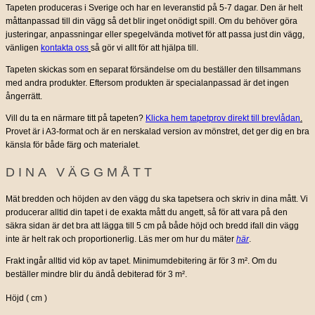
Tapeten produceras i Sverige och har en leveranstid på 5-7 dagar. Den är helt
måttanpassad till din vägg så det blir inget onödigt spill. Om du behöver göra
justeringar, anpassningar eller spegelvända motivet för att passa just din vägg,
vänligen
kontakta oss
så gör vi allt för att hjälpa till.
Tapeten skickas som en separat försändelse om du beställer den tillsammans
med andra produkter. Eftersom produkten är specialanpassad är det ingen
ångerrätt.
Vill du ta en närmare titt på tapeten?
Klicka hem tapetprov direkt till brevlådan
.
Provet är i A3-format och är en nerskalad version av mönstret, det ger dig en bra
känsla för både färg och materialet.
DINA VÄGGMÅTT
Mät bredden och höjden av den vägg du ska tapetsera och skriv in dina mått. Vi
producerar alltid din tapet i de exakta mått du angett, så för att vara på den
säkra sidan är det bra att lägga till 5 cm på både höjd och bredd ifall din vägg
inte är helt rak och proportionerlig. Läs mer om hur du mäter
här
.
Frakt ingår alltid vid köp av tapet. Minimumdebitering är för 3 m². Om du
beställer mindre blir du ändå debiterad för 3 m².
Höjd ( cm )