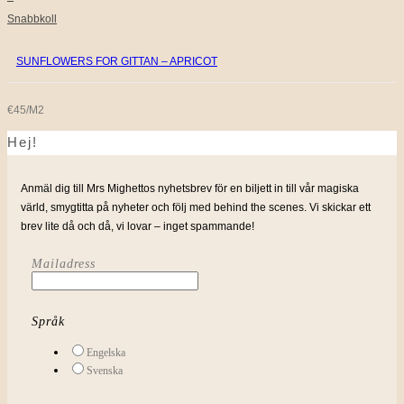
Snabbkoll
SUNFLOWERS FOR GITTAN – APRICOT
€45/M2
Hej!
Anmäl dig till Mrs Mighettos nyhetsbrev för en biljett in till vår magiska
värld, smygtitta på nyheter och följ med behind the scenes. Vi skickar ett
brev lite då och då, vi lovar – inget spammande!
Mailadress
Språk
Engelska
Svenska