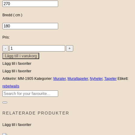
Bredd ( cm )
Pris:
Acorn
Lägg till i varukorg
Forest
Day
Lägg till i favoriter
mängd
Lägg till i favoriter
Artikelnr:
MM-1905
Kategorier:
Muraler
,
Muraltapeter
,
Nyheter
,
Tapeter
Etikett:
rebelwalls
Sök
efter:
RELATERADE PRODUKTER
Lägg till i favoriter