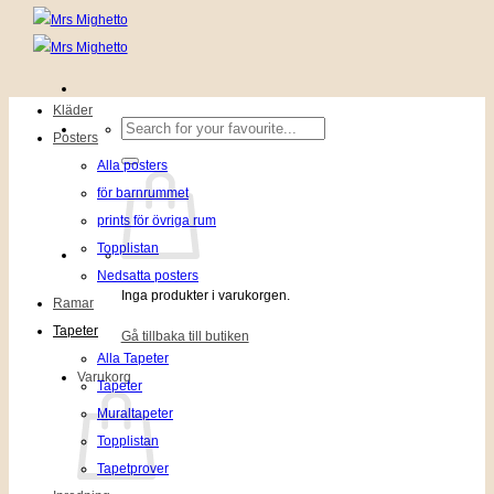
Kläder
Sök
Posters
efter:
Alla posters
för barnrummet
prints för övriga rum
Topplistan
Nedsatta posters
Inga produkter i varukorgen.
Ramar
Tapeter
Gå tillbaka till butiken
Alla Tapeter
Varukorg
Tapeter
Muraltapeter
Topplistan
Tapetprover