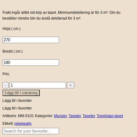
Frakt ingår alltid vid köp av tapet. Minimumdebitering är för 3 m². Om du
beställer mindre blir du ändå debiterad för 3 m².
Höjd ( cm )
Bredd ( cm )
Pris:
Ponies
Lägg till i varukorg
for
Hollie,
Lägg till i favoriter
pale
Lägg till i favoriter
green
Artikelnr:
MM-0101
Kategorier:
Muraler
,
Tapeter
,
Tapeter
,
Topplistan tapet
mängd
Etikett:
rebelwalls
Sök