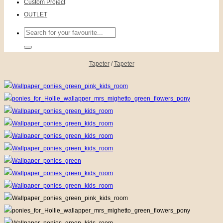
Custom Project
OUTLET
Sök
efter:
Tapeter
/
Tapeter