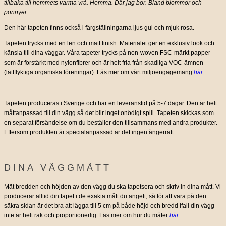
tillbaka till hemmets varma vrå. Hemma. Där jag bor. Bland blommor och
ponnyer.
Den här tapeten finns också i färgställningarna ljus gul och mjuk rosa.
Tapeten trycks med en len och matt finish. Materialet ger en exklusiv look och
känsla till dina väggar. Våra tapeter trycks på non-woven FSC-märkt papper
som är förstärkt med nylonfibrer och är helt fria från skadliga VOC-ämnen
(lättflyktiga organiska föreningar). Läs mer om vårt miljöengagemang
här
.
Tapeten produceras i Sverige och har en leveranstid på 5-7 dagar. Den är helt
måttanpassad till din vägg så det blir inget onödigt spill. Tapeten skickas som
en separat försändelse om du beställer den tillsammans med andra produkter.
Eftersom produkten är specialanpassad är det ingen ångerrätt.
DINA VÄGGMÅTT
Mät bredden och höjden av den vägg du ska tapetsera och skriv in dina mått. Vi
producerar alltid din tapet i de exakta mått du angett, så för att vara på den
säkra sidan är det bra att lägga till 5 cm på både höjd och bredd ifall din vägg
inte är helt rak och proportionerlig. Läs mer om hur du mäter
här
.