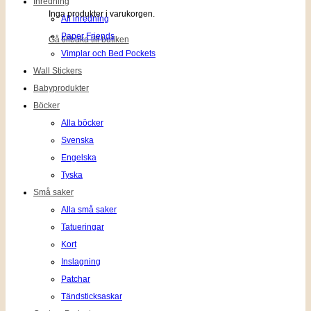
Inredning
Inga produkter i varukorgen.
All inredning
Paper Friends
Gå tillbaka till butiken
Vimplar och Bed Pockets
Wall Stickers
Babyprodukter
Böcker
Alla böcker
Svenska
Engelska
Tyska
Små saker
Alla små saker
Tatueringar
Kort
Inslagning
Patchar
Tändsticksaskar