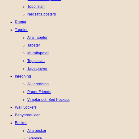
Topplistan
Nedsatta posters
Ramar
Tapeter
Alla Tapeter
Tapeter
Muraltapeter
Topplistan
Tapetprover
Inredning
All inredning
Paper Friends
Vimplar och Bed Pockets
Wall Stickers
Babyprodukter
Böcker
Alla böcker
Svenska