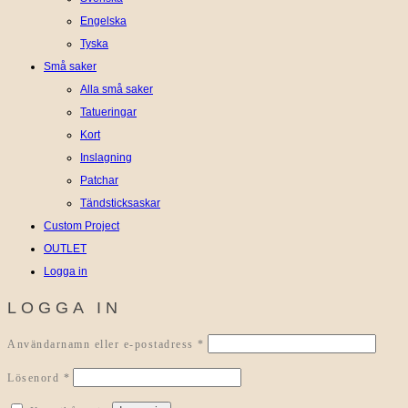
Engelska
Tyska
Små saker
Alla små saker
Tatueringar
Kort
Inslagning
Patchar
Tändsticksaskar
Custom Project
OUTLET
Logga in
LOGGA IN
Obligatoriskt
Användarnamn eller e-postadress
*
Obligatoriskt
Lösenord
*