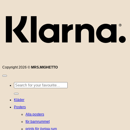
K
Copyright 2026 ©
MRS.MIGHETTO
Sök
efter:
Kläder
Posters
Alla posters
för barnrummet
prints för övriga rum