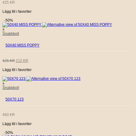
425
KR
Lägg till i favoriter
-50%
+
Snabbkoll
50X40 MISS POPPY
DET
DET
425
KR
212
KR
Lägg till i favoriter
URSPRUNGLIGA
NUVARANDE
PRISET
PRISET
+
Snabbkoll
VAR:
ÄR:
50X70 123
425 KR.
212 KR.
450
KR
Lägg till i favoriter
-50%