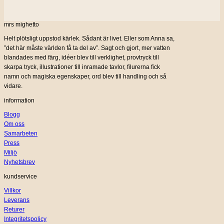
mrs mighetto
Helt plötsligt uppstod kärlek. Sådant är livet. Eller som Anna sa,
”det här måste världen få ta del av”. Sagt och gjort, mer vatten
blandades med färg, idéer blev till verklighet, provtryck till
skarpa tryck, illustrationer till inramade tavlor, filurerna fick
namn och magiska egenskaper, ord blev till handling och så
vidare.
information
Blogg
Om oss
Samarbeten
Press
Miljö
Nyhetsbrev
kundservice
Villkor
Leverans
Returer
Integritetspolicy