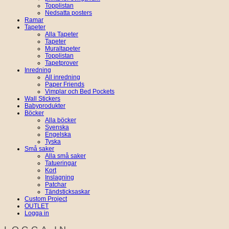
Topplistan
Nedsatta posters
Ramar
Tapeter
Alla Tapeter
Tapeter
Muraltapeter
Topplistan
Tapetprover
Inredning
All inredning
Paper Friends
Vimplar och Bed Pockets
Wall Stickers
Babyprodukter
Böcker
Alla böcker
Svenska
Engelska
Tyska
Små saker
Alla små saker
Tatueringar
Kort
Inslagning
Patchar
Tändsticksaskar
Custom Project
OUTLET
Logga in