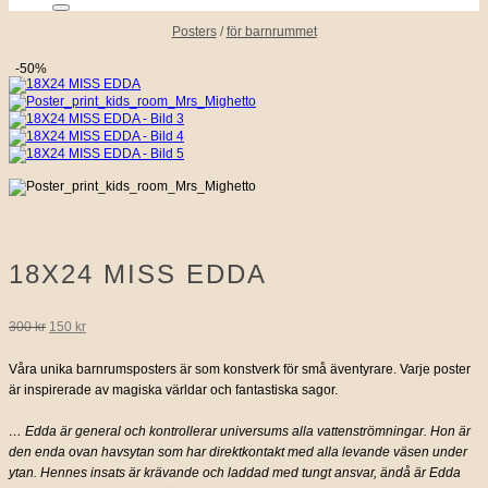
Posters
/
för barnrummet
-50%
18X24 MISS EDDA
Det
Det
300
kr
150
kr
ursprungliga
nuvarande
Våra unika barnrumsposters är som konstverk för små äventyrare. Varje poster
är inspirerade av magiska världar och fantastiska sagor.
priset
priset
… Edda är general och kontrollerar universums alla vattenströmningar. Hon är
var:
är:
den enda ovan havsytan som har direktkontakt med alla levande väsen under
ytan. Hennes insats är krävande och laddad med tungt ansvar, ändå är Edda
300 kr.
150 kr.