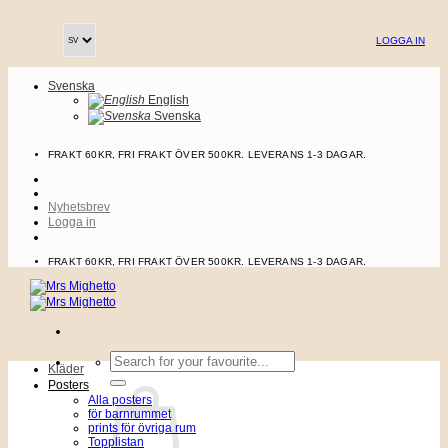
Skip
to
LOGGA IN
content
Svenska
English
Svenska
FRAKT 60KR, FRI FRAKT ÖVER 500KR. LEVERANS 1-3 DAGAR.
Nyhetsbrev
Logga in
FRAKT 60KR, FRI FRAKT ÖVER 500KR. LEVERANS 1-3 DAGAR.
Sök
Kläder
efter:
Posters
Alla posters
för barnrummet
prints för övriga rum
Topplistan