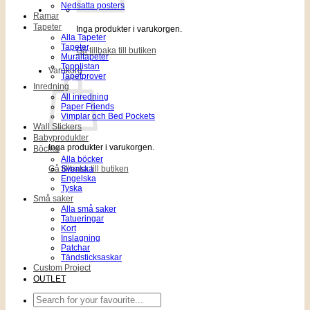
Nedsatta posters
Ramar
Tapeter
Inga produkter i varukorgen.
Alla Tapeter
Tapeter
Gå tillbaka till butiken
Muraltapeter
Topplistan
Varukorg
Tapetprover
Inredning
All inredning
Paper Friends
Vimplar och Bed Pockets
Wall Stickers
Babyprodukter
Inga produkter i varukorgen.
Böcker
Alla böcker
Gå tillbaka till butiken
Svenska
Engelska
Tyska
Små saker
Alla små saker
Tatueringar
Kort
Inslagning
Patchar
Tändsticksaskar
Custom Project
OUTLET
Sök
efter: