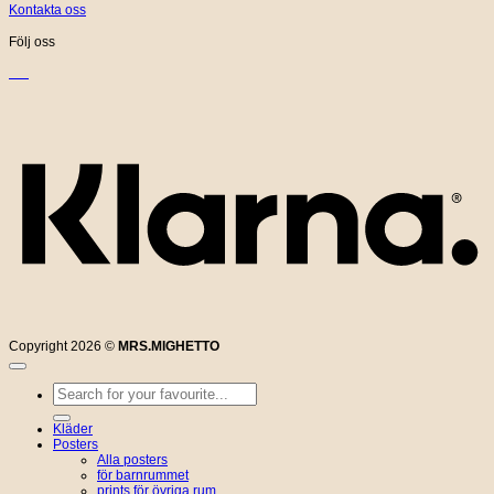
Kontakta oss
Följ oss
K
Copyright 2026 ©
MRS.MIGHETTO
Sök
efter:
Kläder
Posters
Alla posters
för barnrummet
prints för övriga rum