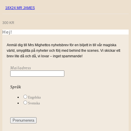
18X24 MR JAMES
300
KR
Hej!
Anmäl dig till Mrs Mighettos nyhetsbrev för en biljett in till vår magiska
värld, smygtitta på nyheter och följ med behind the scenes. Vi skickar ett
brev lite då och då, vi lovar – inget spammande!
Mailadress
Språk
Engelska
Svenska