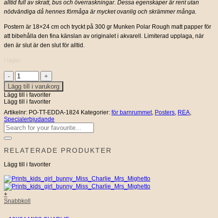
alltid full av skratt, bus och överraskningar. Dessa egenskaper är rent utan
nödvändiga då hennes förmåga är mycket ovanlig och skrämmer många.
Postern är 18×24 cm och tryckt på 300 gr Munken Polar Rough matt papper för
att bibehålla den fina känslan av originalet i akvarell. Limiterad upplaga, när
den är slut är den slut för alltid.
I lager
18X24
MISS
Lägg till i varukorg
EDDA
Lägg till i favoriter
mängd
Lägg till i favoriter
Artikelnr:
PO-TT-EDDA-1824
Kategorier:
för barnrummet
,
Posters
,
REA
,
Specialerbjudande
Sök
efter:
RELATERADE PRODUKTER
Lägg till i favoriter
+
Snabbkoll