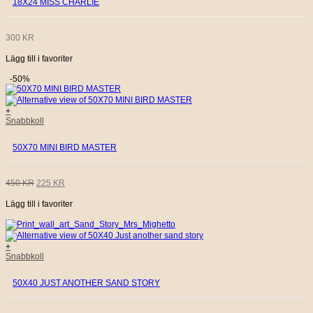
18X24 MISS CHARLIE
300
KR
Lägg till i favoriter
-50%
+
Snabbkoll
50X70 MINI BIRD MASTER
DET
DET
450
KR
225
KR
Lägg till i favoriter
URSPRUNGLIGA
NUVARANDE
PRISET
PRISET
+
Snabbkoll
VAR:
ÄR:
50X40 JUST ANOTHER SAND STORY
450 KR.
225 KR.