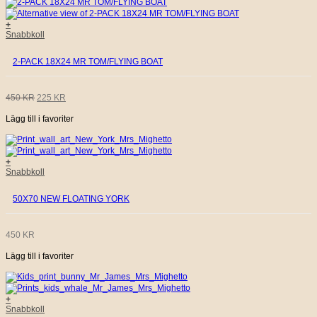
+
Snabbkoll
2-PACK 18X24 MR TOM/FLYING BOAT
DET
DET
450
KR
225
KR
Lägg till i favoriter
URSPRUNGLIGA
NUVARANDE
PRISET
PRISET
+
Snabbkoll
VAR:
ÄR:
50X70 NEW FLOATING YORK
450 KR.
225 KR.
450
KR
Lägg till i favoriter
+
Snabbkoll