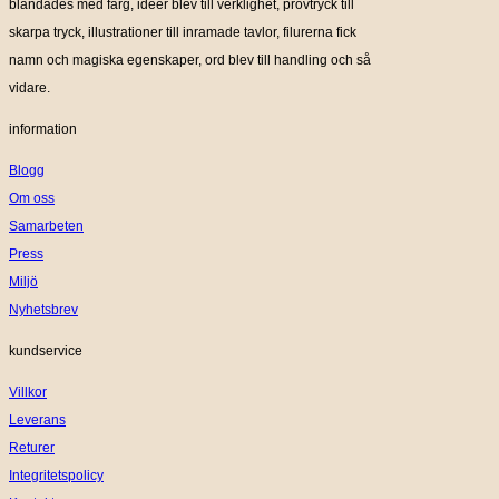
blandades med färg, idéer blev till verklighet, provtryck till
skarpa tryck, illustrationer till inramade tavlor, filurerna fick
namn och magiska egenskaper, ord blev till handling och så
vidare.
information
Blogg
Om oss
Samarbeten
Press
Miljö
Nyhetsbrev
kundservice
Villkor
Leverans
Returer
Integritetspolicy