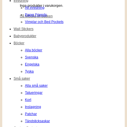
Inredning
Inga produkter i varukorgen.
All inredning
Paper Friends
Gå tillbaka till butiken
Vimplar och Bed Pockets
Wall Stickers
Babyprodukter
Böcker
Alla böcker
Svenska
Engelska
Tyska
Små saker
Alla små saker
Tatueringar
Kort
Inslagning
Patchar
Tändsticksaskar