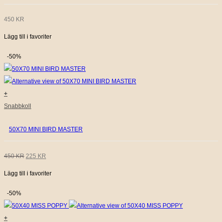
450
KR
Lägg till i favoriter
-50%
+
Snabbkoll
50X70 MINI BIRD MASTER
DET
DET
450
KR
225
KR
Lägg till i favoriter
URSPRUNGLIGA
NUVARANDE
PRISET
PRISET
-50%
VAR:
ÄR:
+