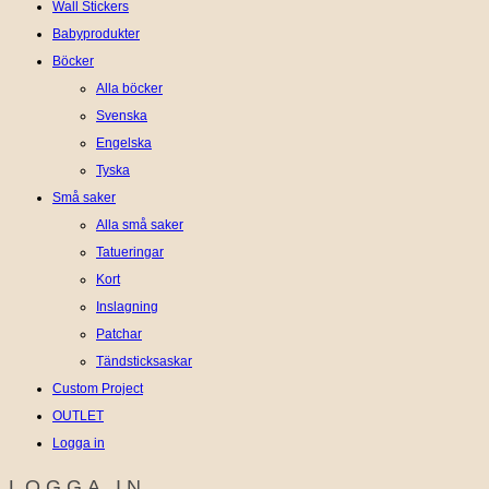
Wall Stickers
Babyprodukter
Böcker
Alla böcker
Svenska
Engelska
Tyska
Små saker
Alla små saker
Tatueringar
Kort
Inslagning
Patchar
Tändsticksaskar
Custom Project
OUTLET
Logga in
LOGGA IN