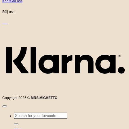
Kontakta oss
Följ oss
K
Copyright 2026 ©
MRS.MIGHETTO
Sök
efter: