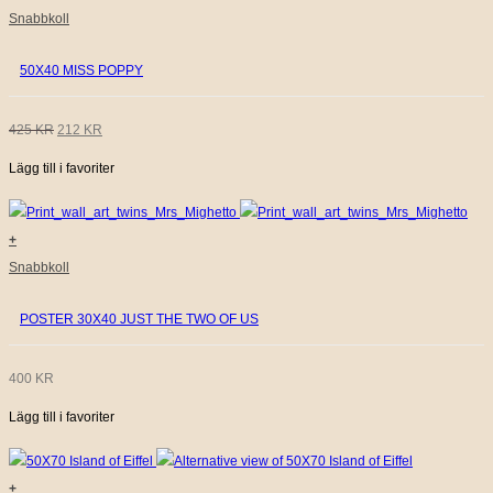
450 KR.
225 KR.
Snabbkoll
50X40 MISS POPPY
DET
DET
425
KR
212
KR
Lägg till i favoriter
URSPRUNGLIGA
NUVARANDE
PRISET
PRISET
+
VAR:
ÄR:
Snabbkoll
425 KR.
212 KR.
POSTER 30X40 JUST THE TWO OF US
400
KR
Lägg till i favoriter
+