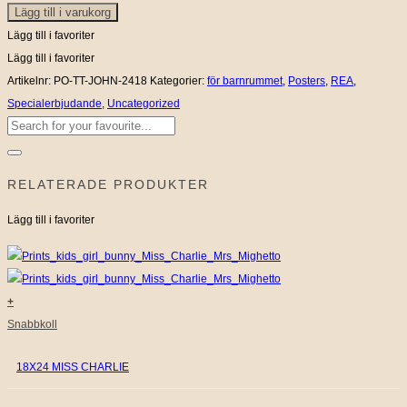
Lägg till i varukorg
MR
JOHN
Lägg till i favoriter
mängd
Lägg till i favoriter
Artikelnr:
PO-TT-JOHN-2418
Kategorier:
för barnrummet
,
Posters
,
REA
,
Specialerbjudande
,
Uncategorized
Sök
efter:
RELATERADE PRODUKTER
Lägg till i favoriter
+
Snabbkoll
18X24 MISS CHARLIE