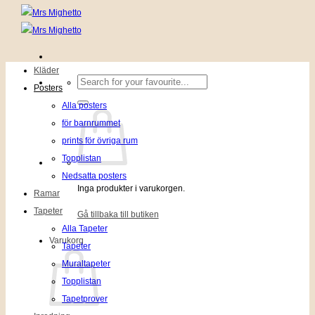
Kläder
Sök
Posters
efter:
Alla posters
för barnrummet
prints för övriga rum
Topplistan
Nedsatta posters
Inga produkter i varukorgen.
Ramar
Tapeter
Gå tillbaka till butiken
Alla Tapeter
Varukorg
Tapeter
Muraltapeter
Topplistan
Tapetprover