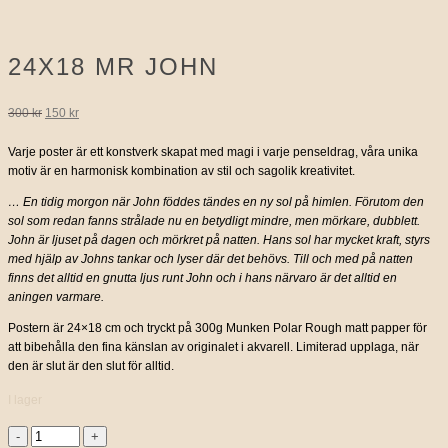
24X18 MR JOHN
Det
Det
300
kr
150
kr
ursprungliga
nuvarande
Varje poster är ett konstverk skapat med magi i varje penseldrag, våra unika
motiv är en harmonisk kombination av stil och sagolik kreativitet.
priset
priset
… En tidig morgon när John föddes tändes en ny sol på himlen. Förutom den
var:
är:
sol som redan fanns strålade nu en betydligt mindre, men mörkare, dubblett.
John är ljuset på dagen och mörkret på natten. Hans sol har mycket kraft, styrs
300 kr.
150 kr.
med hjälp av Johns tankar och lyser där det behövs. Till och med på natten
finns det alltid en gnutta ljus runt John och i hans närvaro är det alltid en
aningen varmare.
Postern är 24×18 cm och tryckt på 300g Munken Polar Rough matt papper för
att bibehålla den fina känslan av originalet i akvarell. Limiterad upplaga, när
den är slut är den slut för alltid.
I lager
24X18