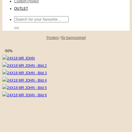
Custom Project
OUTLET
Sök
efter:
Posters
/
för barnrummet
-50%