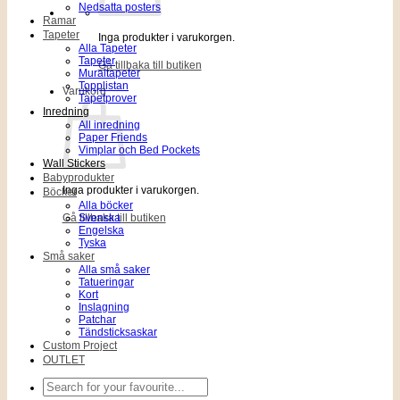
Nedsatta posters
Ramar
Tapeter
Inga produkter i varukorgen.
Alla Tapeter
Tapeter
Gå tillbaka till butiken
Muraltapeter
Topplistan
Varukorg
Tapetprover
Inredning
All inredning
Paper Friends
Vimplar och Bed Pockets
Wall Stickers
Babyprodukter
Inga produkter i varukorgen.
Böcker
Alla böcker
Gå tillbaka till butiken
Svenska
Engelska
Tyska
Små saker
Alla små saker
Tatueringar
Kort
Inslagning
Patchar
Tändsticksaskar
Custom Project
OUTLET
Sök
efter: