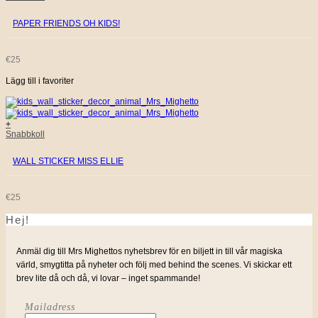
PAPER FRIENDS OH KIDS!
€
25
Lägg till i favoriter
+
Snabbkoll
WALL STICKER MISS ELLIE
€
25
Hej!
Anmäl dig till Mrs Mighettos nyhetsbrev för en biljett in till vår magiska
värld, smygtitta på nyheter och följ med behind the scenes. Vi skickar ett
brev lite då och då, vi lovar – inget spammande!
Mailadress