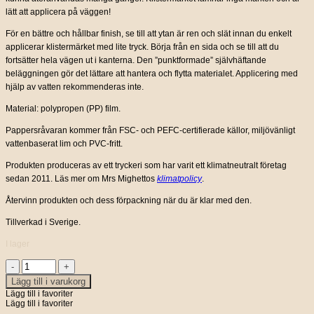
lätt att applicera på väggen!
För en bättre och hållbar finish, se till att ytan är ren och slät innan du enkelt
applicerar klistermärket med lite tryck. Börja från en sida och se till att du
fortsätter hela vägen ut i kanterna. Den ”punktformade” självhäftande
beläggningen gör det lättare att hantera och flytta materialet. Applicering med
hjälp av vatten rekommenderas inte.
Material: polypropen (PP) film.
Pappersråvaran kommer från FSC- och PEFC-certifierade källor, miljövänligt
vattenbaserat lim och PVC-fritt.
Produkten produceras av ett tryckeri som har varit ett klimatneutralt företag
sedan 2011. Läs mer om Mrs Mighettos
klimatpolicy
.
Återvinn produkten och dess förpackning när du är klar med den.
Tillverkad i Sverige.
I lager
Wallsticker
Miss
Lägg till i varukorg
Ivy
Lägg till i favoriter
mängd
Lägg till i favoriter