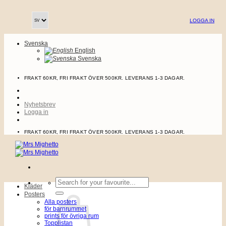
Skip
to
LOGGA IN
content
Svenska
English
Svenska
FRAKT 60KR, FRI FRAKT ÖVER 500KR. LEVERANS 1-3 DAGAR.
Nyhetsbrev
Logga in
FRAKT 60KR, FRI FRAKT ÖVER 500KR. LEVERANS 1-3 DAGAR.
Sök
Kläder
efter:
Posters
Alla posters
för barnrummet
prints för övriga rum
Topplistan