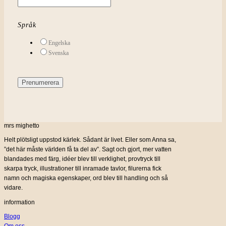
Språk
Engelska
Svenska
mrs mighetto
Helt plötsligt uppstod kärlek. Sådant är livet. Eller som Anna sa,
”det här måste världen få ta del av”. Sagt och gjort, mer vatten
blandades med färg, idéer blev till verklighet, provtryck till
skarpa tryck, illustrationer till inramade tavlor, filurerna fick
namn och magiska egenskaper, ord blev till handling och så
vidare.
information
Blogg
Om oss