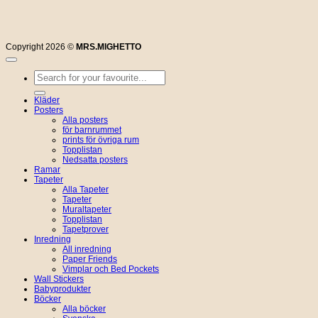
Copyright 2026 ©
MRS.MIGHETTO
Sök
efter:
Kläder
Posters
Alla posters
för barnrummet
prints för övriga rum
Topplistan
Nedsatta posters
Ramar
Tapeter
Alla Tapeter
Tapeter
Muraltapeter
Topplistan
Tapetprover
Inredning
All inredning
Paper Friends
Vimplar och Bed Pockets
Wall Stickers
Babyprodukter
Böcker
Alla böcker