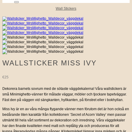
Wall Stickers
WALLSTICKER MISS IVY
€
25
Dekorera barnets sovrum med de sötaste väggdekalerna! Våra wallstickers är
små Minimighetto-vänner för målade väggar, möbler och tjockare tapetväggar.
Fäst den på väggen vid sängkanten, hyllkanten, på fönstret eller i bokhyllan.
Miss Ivy är en av våra många flygande vänner men förutom det är hon också en
bedårande liten karaktär från kollektionen ’Secret of Acorn Valley’ men passar
utmärkt till hela vårt sortiment av dekoration och inredning. Våra väggdekaler
har den finaste kvaliteten med matt och reptålig yta och produceras för att
kunna återanvändas många gånger. Klistermärket lämnar inga märken och är