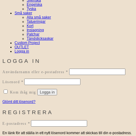
Svenska
Engelska
Tyska
Små saker
Alla små saker
Tatueringar
Kort
Inslagning
Patchar
Tändsticksaskar
Custom Project
OUTLET
Logga in
LOGGA IN
Obligatoriskt
Användarnamn eller e-postadress
*
Obligatoriskt
Lösenord
*
Logga in
Kom ihåg mig
Glömt ditt lösenord?
REGISTRERA
Obligatoriskt
E-postadress
*
En länk för att ställa in ett nytt lösenord kommer att skickas till din e-postadress.