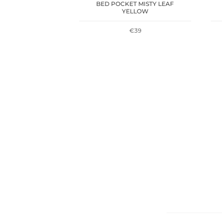
BED POCKET MISTY LEAF
YELLOW
€
39
ER MISS ELLIE
€
25