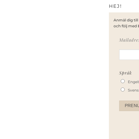
HEJ!
Anmäl dig till
och följ med 
Mailadre
Språk
Engel
Svens