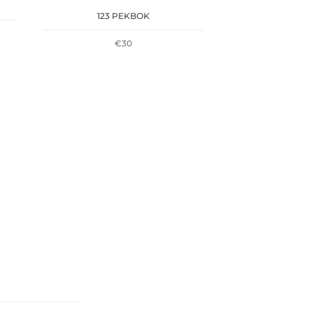
123 PEKBOK
€
30
+
HAKLAPP MISTY
€
2