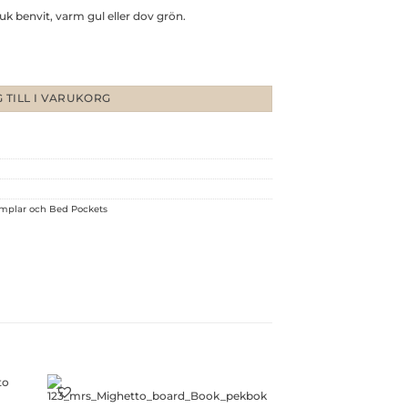
uk benvit, varm gul eller dov grön.
ngd
 TILL I VARUKORG
mplar och Bed Pockets
+