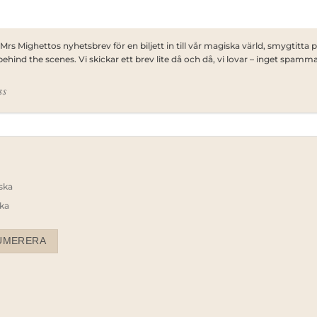
 Mrs Mighettos nyhetsbrev för en biljett in till vår magiska värld, smygtitta 
behind the scenes. Vi skickar ett brev lite då och då, vi lovar – inget spamm
ss
ska
ka