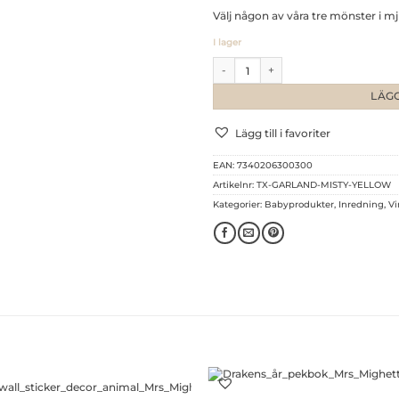
Välj någon av våra tre mönster i mj
I lager
Vimpel Misty Leaf Yellow mä
LÄGG
Lägg till i favoriter
EAN:
7340206300300
Artikelnr:
TX-GARLAND-MISTY-YELLOW
Kategorier:
Babyprodukter
,
Inredning
,
Vi
+