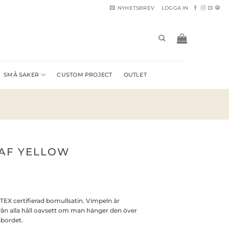
NYHETSBREV
LOGGA IN
SMÅ SAKER
CUSTOM PROJECT
OUTLET
EAF YELLOW
-TEX certifierad bomullsatin. Vimpeln är
rån alla håll oavsett om man hänger den över
sbordet.