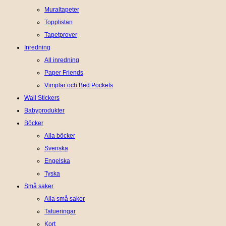
Muraltapeter
Topplistan
Tapetprover
Inredning
All inredning
Paper Friends
Vimplar och Bed Pockets
Wall Stickers
Babyprodukter
Böcker
Alla böcker
Svenska
Engelska
Tyska
Små saker
Alla små saker
Tatueringar
Kort