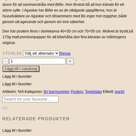
till
duvor för att sammanstråla med Billie. Hon förstod då att hon tränats för ett
större syfte. I Agaskar har Billie en av de viktigaste uppgifterna, hon är
450 kr
huvudväktare av Agaskar och tillsammans med Bo inger hon trygghet, både
genom sitt agerande och genom sin inre säkerhet.
Den här postern finns i storlekarna 40×30 cm och 70×50 cm. Motivet är tryckt på
170g matt premiumpapper för att bibehålla den fina känslan av målningens
original.
STORLEK
Rensa
Poster
Lägg till i varukorg
Billie
&
Lägg till i favoriter
Bo
Lägg till i favoriter
mängd
Artikelnr:
N/A
Kategorier:
för barnrummet
,
Posters
,
Topplistan
Etikett:
rea40
Sök
efter:
RELATERADE PRODUKTER
Lägg till i favoriter