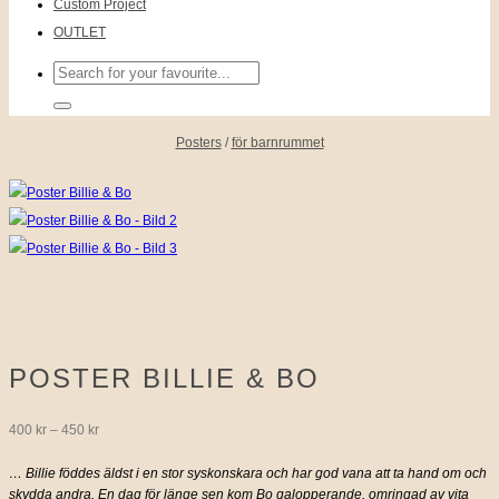
Custom Project
OUTLET
Sök
efter:
Posters
/
för barnrummet
POSTER BILLIE & BO
Prisintervall:
400
kr
–
450
kr
400 kr
… Billie föddes äldst i en stor syskonskara och har god vana att ta hand om och
skydda andra. En dag för länge sen kom Bo galopperande, omringad av vita