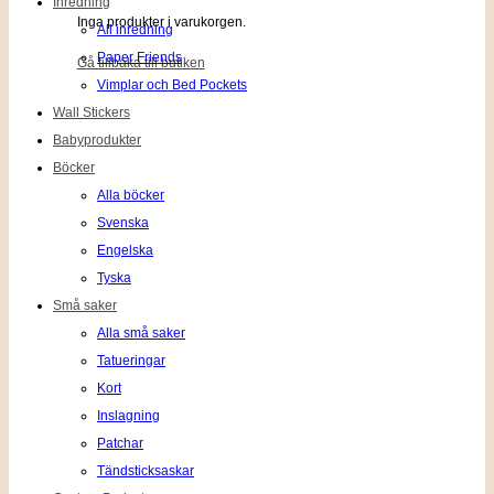
Inredning
Inga produkter i varukorgen.
All inredning
Paper Friends
Gå tillbaka till butiken
Vimplar och Bed Pockets
Wall Stickers
Babyprodukter
Böcker
Alla böcker
Svenska
Engelska
Tyska
Små saker
Alla små saker
Tatueringar
Kort
Inslagning
Patchar
Tändsticksaskar