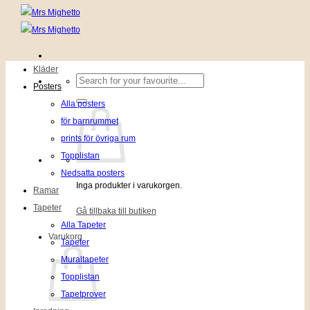
Kläder
Sök
Posters
efter:
Alla posters
för barnrummet
prints för övriga rum
Topplistan
Nedsatta posters
Inga produkter i varukorgen.
Ramar
Tapeter
Gå tillbaka till butiken
Alla Tapeter
Varukorg
Tapeter
Muraltapeter
Topplistan
Tapetprover