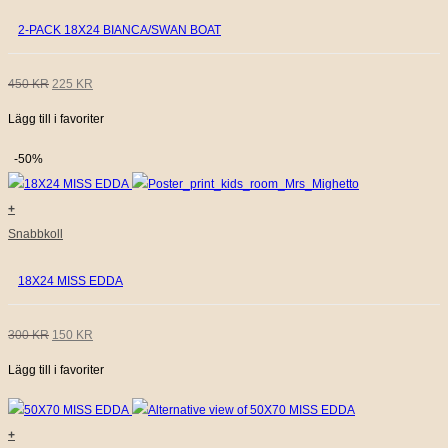
2-PACK 18X24 BIANCA/SWAN BOAT
DET
DET
450
KR
225
KR
Lägg till i favoriter
URSPRUNGLIGA
NUVARANDE
PRISET
PRISET
-50%
VAR:
ÄR:
+
450 KR.
225 KR.
Snabbkoll
18X24 MISS EDDA
DET
DET
300
KR
150
KR
Lägg till i favoriter
URSPRUNGLIGA
NUVARANDE
PRISET
PRISET
+
VAR:
ÄR: