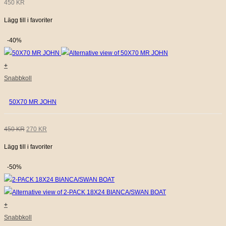
450
KR
Lägg till i favoriter
-40%
+
Snabbkoll
50X70 MR JOHN
DET
DET
450
KR
270
KR
Lägg till i favoriter
URSPRUNGLIGA
NUVARANDE
PRISET
PRISET
-50%
VAR:
ÄR:
450 KR.
270 KR.
+
Snabbkoll