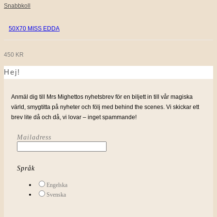
Snabbkoll
300 KR.
150 KR.
50X70 MISS EDDA
450
KR
Hej!
Anmäl dig till Mrs Mighettos nyhetsbrev för en biljett in till vår magiska
värld, smygtitta på nyheter och följ med behind the scenes. Vi skickar ett
brev lite då och då, vi lovar – inget spammande!
Mailadress
Språk
Engelska
Svenska