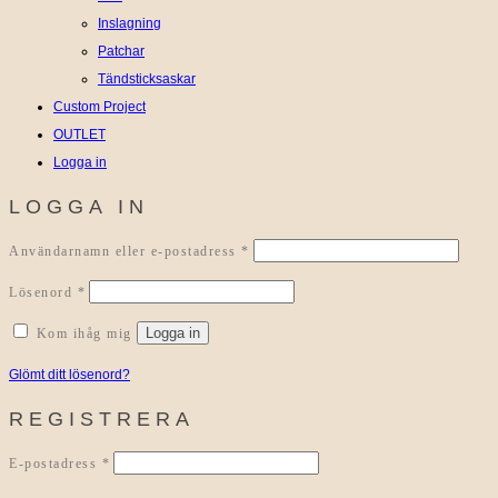
Inslagning
Patchar
Tändsticksaskar
Custom Project
OUTLET
Logga in
LOGGA IN
Obligatoriskt
Användarnamn eller e-postadress
*
Obligatoriskt
Lösenord
*
Logga in
Kom ihåg mig
Glömt ditt lösenord?
REGISTRERA
Obligatoriskt
E-postadress
*