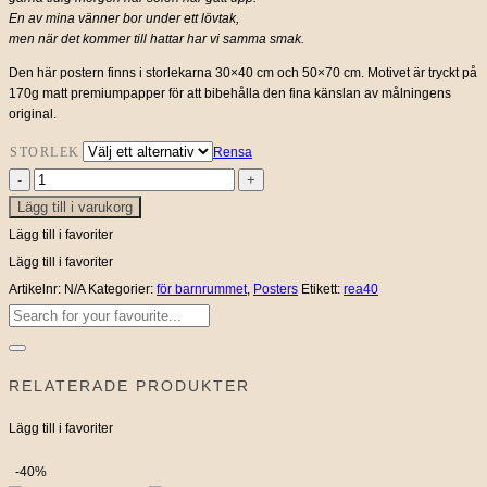
till
En av mina vänner bor under ett lövtak,
men när det kommer till hattar har vi samma smak.
450 kr
Den här postern finns i storlekarna 30×40 cm och 50×70 cm. Motivet är tryckt på
170g matt premiumpapper för att bibehålla den fina känslan av målningens
original.
STORLEK
Rensa
Poster
Lägg till i varukorg
Miss
Stella
Lägg till i favoriter
mängd
Lägg till i favoriter
Artikelnr:
N/A
Kategorier:
för barnrummet
,
Posters
Etikett:
rea40
Sök
efter:
RELATERADE PRODUKTER
Lägg till i favoriter
-40%