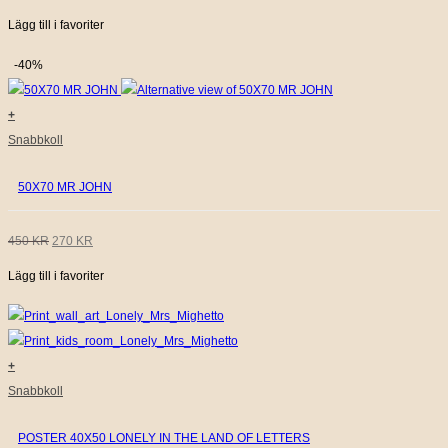
Lägg till i favoriter
URSPRUNGLIGA
NUVARANDE
PRISET
PRISET
-40%
VAR:
ÄR:
+
450 KR.
225 KR.
Snabbkoll
50X70 MR JOHN
DET
DET
450
KR
270
KR
Lägg till i favoriter
URSPRUNGLIGA
NUVARANDE
PRISET
PRISET
VAR:
ÄR:
+
450 KR.
270 KR.
Snabbkoll
POSTER 40X50 LONELY IN THE LAND OF LETTERS