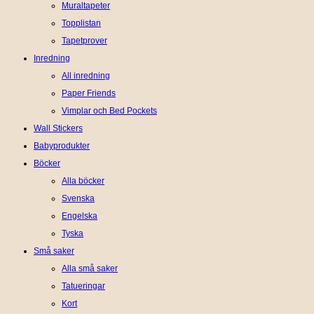
Muraltapeter
Topplistan
Tapetprover
Inredning
All inredning
Paper Friends
Vimplar och Bed Pockets
Wall Stickers
Babyprodukter
Böcker
Alla böcker
Svenska
Engelska
Tyska
Små saker
Alla små saker
Tatueringar
Kort