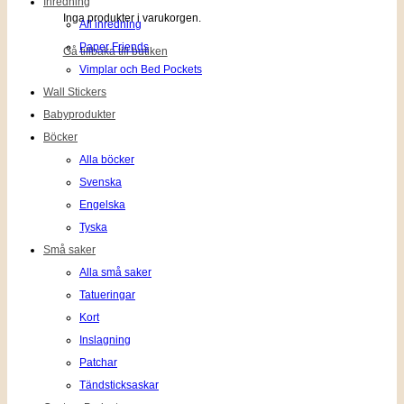
Inredning
Inga produkter i varukorgen.
All inredning
Paper Friends
Gå tillbaka till butiken
Vimplar och Bed Pockets
Wall Stickers
Babyprodukter
Böcker
Alla böcker
Svenska
Engelska
Tyska
Små saker
Alla små saker
Tatueringar
Kort
Inslagning
Patchar
Tändsticksaskar