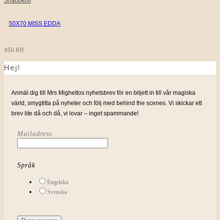
Snabbkoll
50X70 MISS EDDA
450
KR
Hej!
Anmäl dig till Mrs Mighettos nyhetsbrev för en biljett in till vår magiska
värld, smygtitta på nyheter och följ med behind the scenes. Vi skickar ett
brev lite då och då, vi lovar – inget spammande!
Mailadress
Språk
Engelska
Svenska