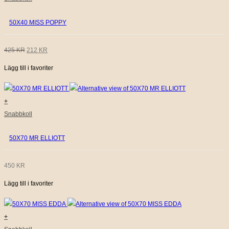
50X40 MISS POPPY
DET
DET
425
KR
212
KR
Lägg till i favoriter
URSPRUNGLIGA
NUVARANDE
PRISET
PRISET
+
VAR:
ÄR:
Snabbkoll
425 KR.
212 KR.
50X70 MR ELLIOTT
450
KR
Lägg till i favoriter
+