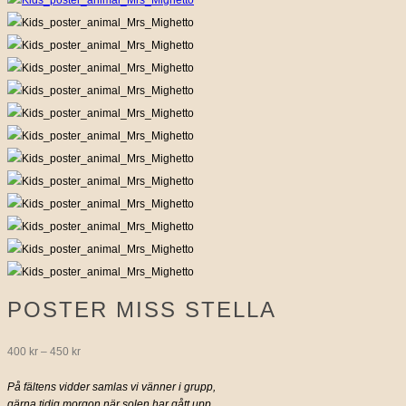
POSTER MISS STELLA
Prisintervall:
400
kr
–
450
kr
400 kr
På fältens vidder samlas vi vänner i grupp,
gärna tidig morgon när solen har gått upp.