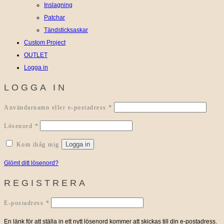
Inslagning
Patchar
Tändsticksaskar
Custom Project
OUTLET
Logga in
LOGGA IN
Obligatoriskt
Användarnamn eller e-postadress
*
Obligatoriskt
Lösenord
*
Logga in
Kom ihåg mig
Glömt ditt lösenord?
REGISTRERA
Obligatoriskt
E-postadress
*
En länk för att ställa in ett nytt lösenord kommer att skickas till din e-postadress.