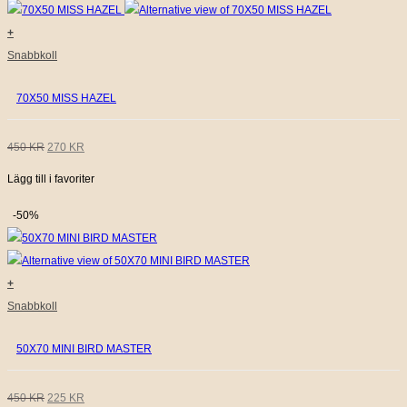
+
Snabbkoll
70X50 MISS HAZEL
DET
DET
450
KR
270
KR
Lägg till i favoriter
URSPRUNGLIGA
NUVARANDE
PRISET
PRISET
-50%
VAR:
ÄR:
450 KR.
270 KR.
+
Snabbkoll
50X70 MINI BIRD MASTER
DET
DET
450
KR
225
KR