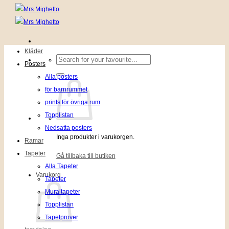
Kläder
Sök
Posters
efter:
Alla posters
för barnrummet
prints för övriga rum
Topplistan
Nedsatta posters
Inga produkter i varukorgen.
Ramar
Tapeter
Gå tillbaka till butiken
Alla Tapeter
Varukorg
Tapeter
Muraltapeter
Topplistan
Tapetprover