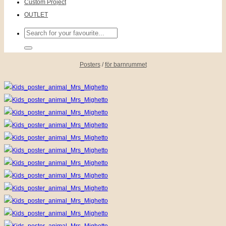
Custom Project
OUTLET
Sök
efter:
Posters
/
för barnrummet