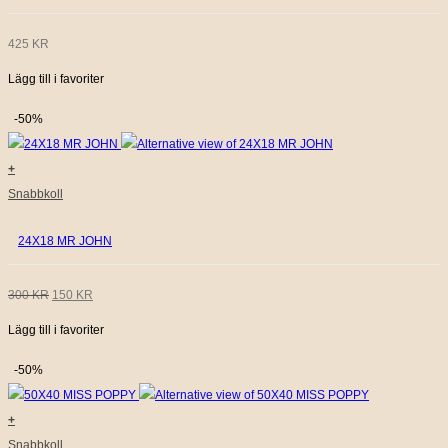
425
KR
Lägg till i favoriter
-50%
+
Snabbkoll
24X18 MR JOHN
DET
DET
300
KR
150
KR
Lägg till i favoriter
URSPRUNGLIGA
NUVARANDE
PRISET
PRISET
-50%
VAR:
ÄR:
+
300 KR.
150 KR.
Snabbkoll