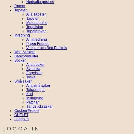
Nedsatta posters
Ramar
Tapeter
Alla Tapeter
Tapeter
Muraltapeter
Topplistan
Tapetprover
Inredning
All inredning
Paper Friends
Vimplar och Bed Pockets
Wall Stickers
Babyprodukter
Böcker
Alla böcker
Svenska
Engelska
Tyska
Små saker
Alla små saker
Tatueringar
Kort
Inslagning
Patchar
Tändsticksaskar
Custom Project
OUTLET
Logga in
LOGGA IN