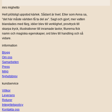
mrs mighetto
Helt plötsligt uppstod kärlek. Sådant är livet. Eller som Anna sa,
”det här måste världen få ta del av”. Sagt och gjort, mer vatten
blandades med färg, idéer blev till verklighet, provtryck till
skarpa tryck, illustrationer till inramade tavlor, filurerna fick
namn och magiska egenskaper, ord blev till handling och så
vidare.
information
Blogg
Om oss
Samarbeten
Press
Miljö
Nyhetsbrev
kundservice
Villkor
Leverans
Returer
Integritetspolicy
Kontakta oss