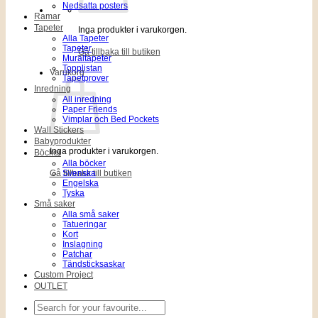
Nedsatta posters
Ramar
Tapeter
Inga produkter i varukorgen.
Alla Tapeter
Tapeter
Gå tillbaka till butiken
Muraltapeter
Topplistan
Varukorg
Tapetprover
Inredning
All inredning
Paper Friends
Vimplar och Bed Pockets
Wall Stickers
Babyprodukter
Inga produkter i varukorgen.
Böcker
Alla böcker
Gå tillbaka till butiken
Svenska
Engelska
Tyska
Små saker
Alla små saker
Tatueringar
Kort
Inslagning
Patchar
Tändsticksaskar
Custom Project
OUTLET
Sök
efter: