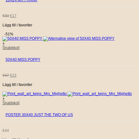
18X24 MR FRANK
€33.
€17.
DET
DET
€
33
€
17
Lägg till i favoriter
URSPRUNGLIGA
NUVARANDE
-51%
PRISET
PRISET
+
Snabbkoll
VAR:
ÄR:
50X40 MISS POPPY
€33.
€17.
DET
DET
€
47
€
23
Lägg till i favoriter
URSPRUNGLIGA
NUVARANDE
PRISET
PRISET
+
Snabbkoll
VAR:
ÄR:
POSTER 30X40 JUST THE TWO OF US
€47.
€23.
€
44