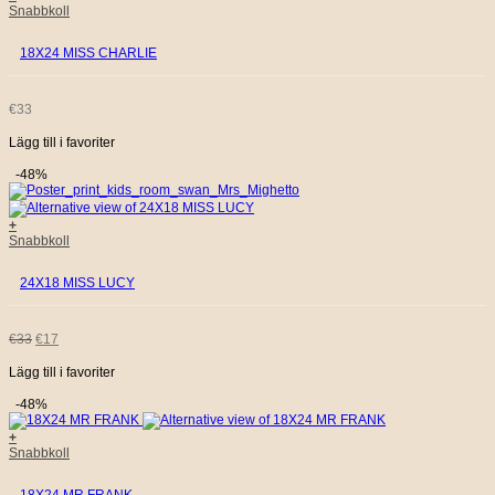
Snabbkoll
18X24 MISS CHARLIE
€
33
Lägg till i favoriter
-48%
+
Snabbkoll
24X18 MISS LUCY
DET
DET
€
33
€
17
Lägg till i favoriter
URSPRUNGLIGA
NUVARANDE
-48%
PRISET
PRISET
+
Snabbkoll
VAR:
ÄR: