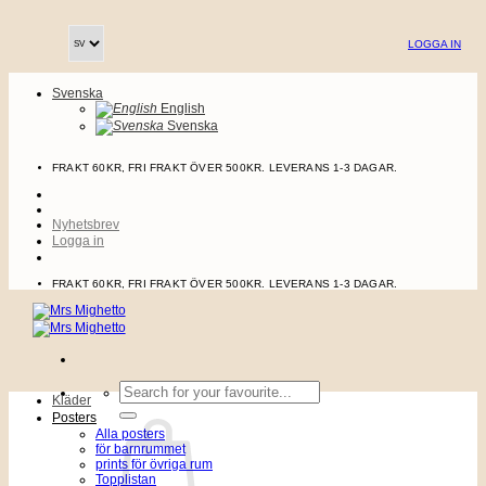
Skip
to
LOGGA IN
content
Svenska
English
Svenska
FRAKT 60KR, FRI FRAKT ÖVER 500KR. LEVERANS 1-3 DAGAR.
Nyhetsbrev
Logga in
FRAKT 60KR, FRI FRAKT ÖVER 500KR. LEVERANS 1-3 DAGAR.
Sök
Kläder
efter:
Posters
Alla posters
för barnrummet
prints för övriga rum
Topplistan