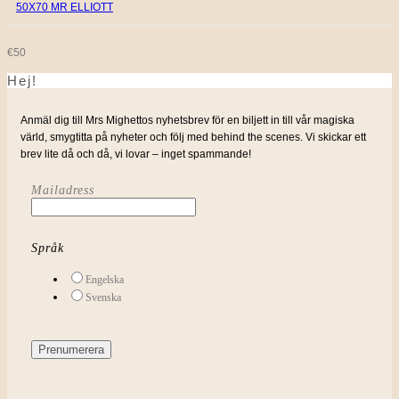
50X70 MR ELLIOTT
€
50
Hej!
Anmäl dig till Mrs Mighettos nyhetsbrev för en biljett in till vår magiska
värld, smygtitta på nyheter och följ med behind the scenes. Vi skickar ett
brev lite då och då, vi lovar – inget spammande!
Mailadress
Språk
Engelska
Svenska