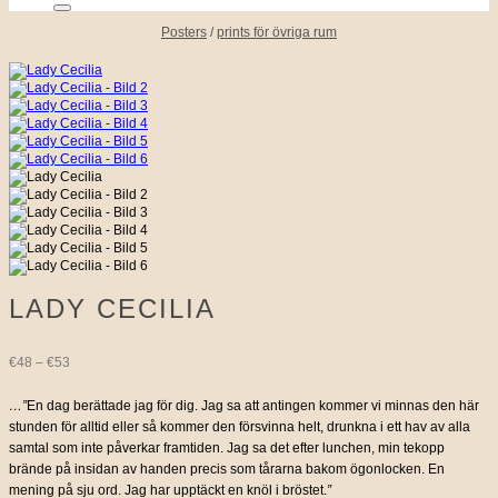
Posters
/
prints för övriga rum
LADY CECILIA
Prisintervall:
€
48
–
€
53
€48
…”
En dag berättade jag för dig. Jag sa att antingen kommer vi minnas den här
stunden för alltid eller så kommer den försvinna helt, drunkna i ett hav av alla
till
samtal som inte påverkar framtiden. Jag sa det efter lunchen, min tekopp
brände på insidan av handen precis som tårarna bakom ögonlocken. En
€53
mening på sju ord. Jag har upptäckt en knöl i bröstet.
”