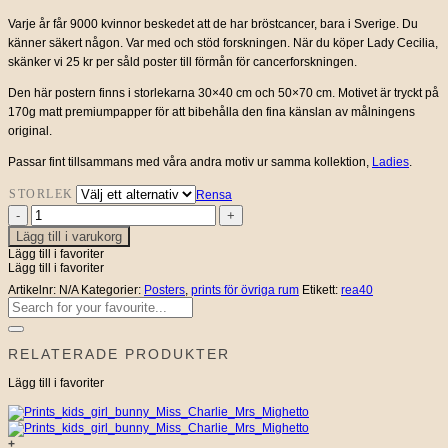
Varje år får 9000 kvinnor beskedet att de har bröstcancer, bara i Sverige. Du
känner säkert någon. Var med och stöd forskningen. När du köper Lady Cecilia,
skänker vi 25 kr per såld poster till förmån för cancerforskningen.
Den här postern finns i storlekarna 30×40 cm och 50×70 cm. Motivet är tryckt på
170g matt premiumpapper för att bibehålla den fina känslan av målningens
original.
Passar fint tillsammans med våra andra motiv ur samma kollektion,
Ladies
.
STORLEK
Rensa
Lady
Cecilia
Lägg till i varukorg
mängd
Lägg till i favoriter
Lägg till i favoriter
Artikelnr:
N/A
Kategorier:
Posters
,
prints för övriga rum
Etikett:
rea40
Sök
efter:
RELATERADE PRODUKTER
Lägg till i favoriter
+