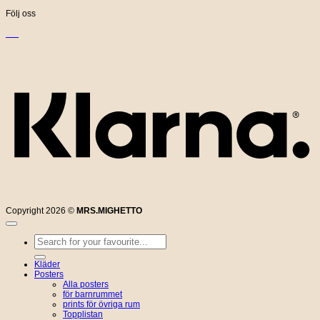
Följ oss
K
Copyright 2026 ©
MRS.MIGHETTO
Sök
efter:
Kläder
Posters
Alla posters
för barnrummet
prints för övriga rum
Topplistan