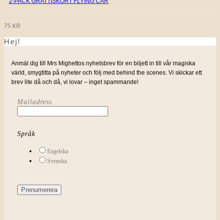
2-PACK GRATTISKORT FLYING CAR
75
KR
Hej!
Anmäl dig till Mrs Mighettos nyhetsbrev för en biljett in till vår magiska
värld, smygtitta på nyheter och följ med behind the scenes. Vi skickar ett
brev lite då och då, vi lovar – inget spammande!
Mailadress
Språk
Engelska
Svenska