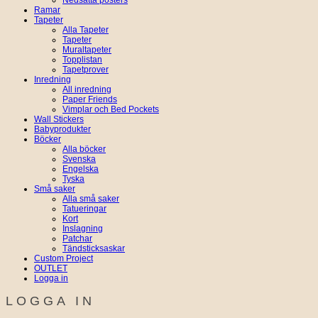
Ramar
Tapeter
Alla Tapeter
Tapeter
Muraltapeter
Topplistan
Tapetprover
Inredning
All inredning
Paper Friends
Vimplar och Bed Pockets
Wall Stickers
Babyprodukter
Böcker
Alla böcker
Svenska
Engelska
Tyska
Små saker
Alla små saker
Tatueringar
Kort
Inslagning
Patchar
Tändsticksaskar
Custom Project
OUTLET
Logga in
LOGGA IN