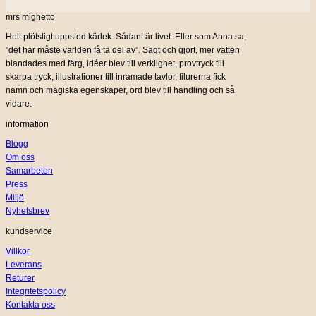
mrs mighetto
Helt plötsligt uppstod kärlek. Sådant är livet. Eller som Anna sa,
”det här måste världen få ta del av”. Sagt och gjort, mer vatten
blandades med färg, idéer blev till verklighet, provtryck till
skarpa tryck, illustrationer till inramade tavlor, filurerna fick
namn och magiska egenskaper, ord blev till handling och så
vidare.
information
Blogg
Om oss
Samarbeten
Press
Miljö
Nyhetsbrev
kundservice
Villkor
Leverans
Returer
Integritetspolicy
Kontakta oss