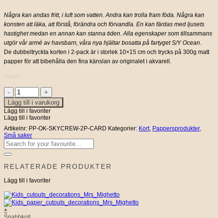
Några kan andas fritt, i luft som vatten. Andra kan trolla fram föda. Några kan
konsten att läka, att förstå, förändra och förvandla. En kan färdas med ljusets
hastighet medan en annan kan stanna tiden. Alla egenskaper som tillsammans
utgör vår armé av havsbarn, våra nya hjältar bosatta på fartyget S/Y Ocean.
De dubbeltryckta korten i 2-pack är i storlek 10×15 cm och trycks på 300g matt
papper för att bibehålla den fina känslan av originalet i akvarell.
I lager
2-
PACK
Lägg till i varukorg
KORT
Lägg till i favoriter
SKY
Lägg till i favoriter
CREW
mängd
Artikelnr:
PP-OK-SKYCREW-2P-CARD
Kategorier:
Kort
,
Pappersprodukter
,
Små saker
Sök
efter:
RELATERADE PRODUKTER
Lägg till i favoriter
+
Snabbkoll