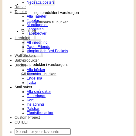
Nedsatta posters
Ramar
Tapeter
Inga produkter i varukorgen.
Alla Tapeter
Tapeter
Gå tillbaka till butiken
Muraltapeter
Topplistan
Varukorg
Tapetprover
Inredning
All inredning
Paper Friends
Vimplar och Bed Pockets
Wall Stickers
Babyprodukter
Inga produkter i varukorgen.
Böcker
Alla böcker
Gå tillbaka till butiken
Svenska
Engelska
Tyska
Små saker
Alla små saker
Tatueringar
Kort
Inslagning
Patchar
Tändsticksaskar
Custom Project
OUTLET
Sök
efter: