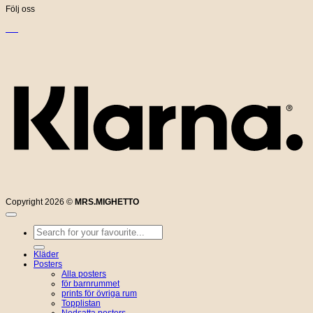
Följ oss
K
Copyright 2026 ©
MRS.MIGHETTO
Sök
efter:
Kläder
Posters
Alla posters
för barnrummet
prints för övriga rum
Topplistan
Nedsatta posters