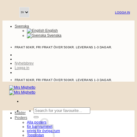
Skip
to
LOGGA IN
content
Svenska
English
Svenska
FRAKT 60KR, FRI FRAKT ÖVER 500KR. LEVERANS 1-3 DAGAR.
Nyhetsbrev
Logga in
FRAKT 60KR, FRI FRAKT ÖVER 500KR. LEVERANS 1-3 DAGAR.
Sök
Kläder
efter:
Posters
Alla posters
för barnrummet
prints för övriga rum
Topplistan