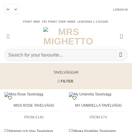
Skip
to
LOGGA IN
content
FRAKT 60KR, FRI FRAKT ÖVER 500KR. LEVERANS 1-3 DAGAR.
Sök
efter:
TAVELVÄGGAR
FILTER
MISS ROSE TAVELVÄGG
MY UMBRELLA TAVELVÄGG
FROM
€
140
FROM
€
74