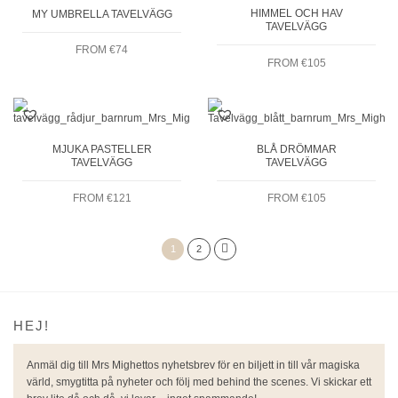
HIMMEL OCH HAV
MY UMBRELLA TAVELVÄGG
TAVELVÄGG
FROM
€
74
FROM
€
105
MJUKA PASTELLER
BLÅ DRÖMMAR
TAVELVÄGG
TAVELVÄGG
FROM
€
121
FROM
€
105
1
2
HEJ!
Anmäl dig till Mrs Mighettos nyhetsbrev för en biljett in till vår magiska
värld, smygtitta på nyheter och följ med behind the scenes. Vi skickar ett