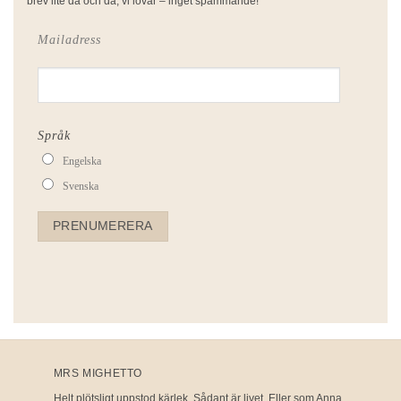
brev lite då och då, vi lovar – inget spammande!
Mailadress
Språk
Engelska
Svenska
MRS MIGHETTO
Helt plötsligt uppstod kärlek. Sådant är livet. Eller som Anna