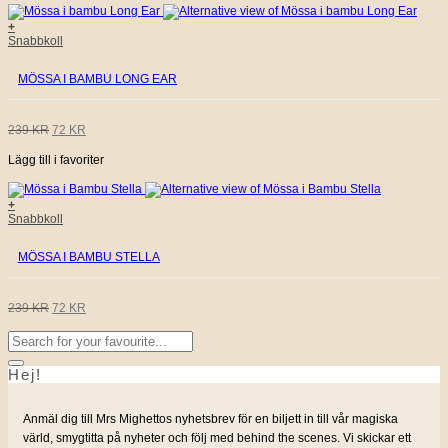
väljas
på
PRISET
PRISET
+
produktsidan
Den
Snabbkoll
här
VAR:
ÄR:
produkten
MÖSSA I BAMBU LONG EAR
har
279 KR.
84 KR.
flera
varianter.
De
DET
DET
239
KR
72
KR
olika
alternativen
Lägg till i favoriter
URSPRUNGLIGA
NUVARANDE
kan
väljas
på
PRISET
PRISET
+
produktsidan
Den
Snabbkoll
här
VAR:
ÄR:
produkten
MÖSSA I BAMBU STELLA
har
239 KR.
72 KR.
flera
varianter.
De
DET
DET
239
KR
72
KR
olika
alternativen
Sök
URSPRUNGLIGA
NUVARANDE
kan
efter:
väljas
på
Hej!
PRISET
PRISET
produktsidan
VAR:
ÄR:
Anmäl dig till Mrs Mighettos nyhetsbrev för en biljett in till vår magiska
värld, smygtitta på nyheter och följ med behind the scenes. Vi skickar ett