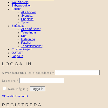
Wall Stickers
Babyprodukter
Böcker
Alla böcker
Svenska
Engelska
Tyska
Små saker
Alla små saker
Tatueringar
Kort
Inslagning
Patchar
Tändsticksaskar
Custom Project
OUTLET
Logga in
LOGGA IN
Obligatoriskt
Användarnamn eller e-postadress
*
Obligatoriskt
Lösenord
*
Logga in
Kom ihåg mig
Glömt ditt lösenord?
REGISTRERA