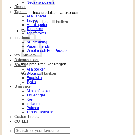
Nedsatta posters
Ramar
Tapeter
Inga produkter i varukorgen.
Alla Tapeter
Tapeter
Gå tillbaka till butiken
Muraltapeter
Topplistan
Varukorg
Tapetprover
Inredning
All inredning
Paper Friends
Vimplar och Bed Pockets
Wall Stickers
Babyprodukter
Inga produkter i varukorgen.
Böcker
Alla böcker
Gå tillbaka till butiken
Svenska
Engelska
Tyska
Små saker
Alla små saker
Tatueringar
Kort
Inslagning
Patchar
Tändsticksaskar
Custom Project
OUTLET
Sök
efter: