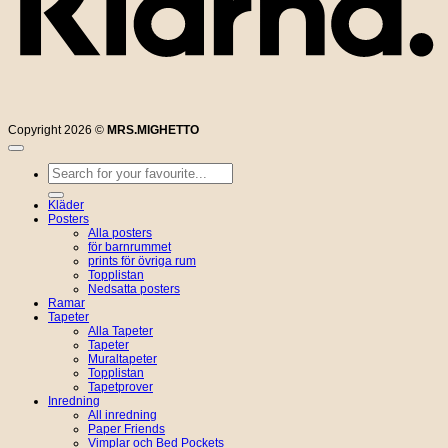
Copyright 2026 ©
MRS.MIGHETTO
Sök
efter:
Kläder
Posters
Alla posters
för barnrummet
prints för övriga rum
Topplistan
Nedsatta posters
Ramar
Tapeter
Alla Tapeter
Tapeter
Muraltapeter
Topplistan
Tapetprover
Inredning
All inredning
Paper Friends
Vimplar och Bed Pockets