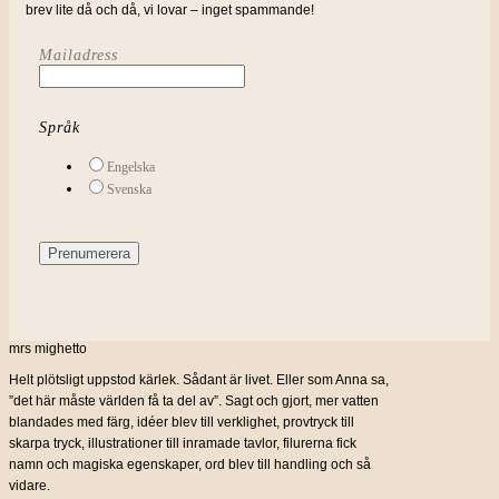
239 KR.
72 KR.
brev lite då och då, vi lovar – inget spammande!
Mailadress
Språk
Engelska
Svenska
mrs mighetto
Helt plötsligt uppstod kärlek. Sådant är livet. Eller som Anna sa,
”det här måste världen få ta del av”. Sagt och gjort, mer vatten
blandades med färg, idéer blev till verklighet, provtryck till
skarpa tryck, illustrationer till inramade tavlor, filurerna fick
namn och magiska egenskaper, ord blev till handling och så
vidare.