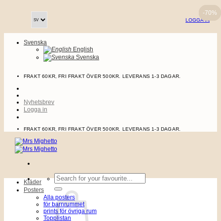
Skip
-70%
-70%
-70%
-70%
-70%
-70%
-70%
-70%
to
LOGGA IN
content
Svenska
English
Svenska
FRAKT 60KR, FRI FRAKT ÖVER 500KR. LEVERANS 1-3 DAGAR.
Nyhetsbrev
Logga in
FRAKT 60KR, FRI FRAKT ÖVER 500KR. LEVERANS 1-3 DAGAR.
Sök
Kläder
efter:
Posters
Alla posters
för barnrummet
prints för övriga rum
Topplistan