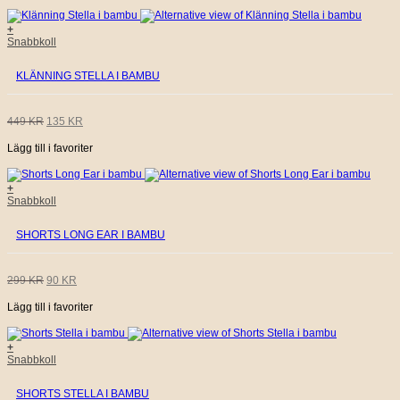
väljas
på
PRISET
PRISET
+
produktsidan
Den
Snabbkoll
här
VAR:
ÄR:
produkten
KLÄNNING STELLA I BAMBU
har
449 KR.
135 KR.
flera
varianter.
De
DET
DET
449
KR
135
KR
olika
alternativen
Lägg till i favoriter
URSPRUNGLIGA
NUVARANDE
kan
väljas
på
PRISET
PRISET
+
produktsidan
Den
Snabbkoll
här
VAR:
ÄR:
produkten
SHORTS LONG EAR I BAMBU
har
449 KR.
135 KR.
flera
varianter.
De
DET
DET
299
KR
90
KR
olika
alternativen
Lägg till i favoriter
URSPRUNGLIGA
NUVARANDE
kan
väljas
på
PRISET
PRISET
+
produktsidan
Den
Snabbkoll
här
VAR:
ÄR:
produkten
SHORTS STELLA I BAMBU
har