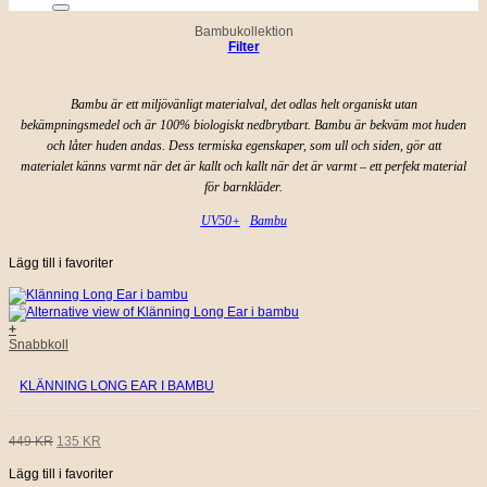
Bambukollektion
Filter
Bambu är ett miljövänligt materialval, det odlas helt organiskt utan
bekämpningsmedel och är 100% biologiskt nedbrytbart. Bambu är bekväm mot huden
och låter huden andas. Dess termiska egenskaper, som ull och siden, gör att
materialet känns varmt när det är kallt och kallt när det är varmt – ett perfekt material
för barnkläder.
UV50+
Bambu
Lägg till i favoriter
+
Den
Snabbkoll
här
produkten
KLÄNNING LONG EAR I BAMBU
har
flera
varianter.
De
DET
DET
449
KR
135
KR
olika
alternativen
Lägg till i favoriter
URSPRUNGLIGA
NUVARANDE
kan