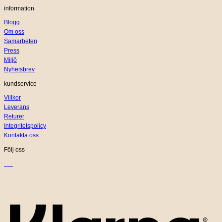
information
Blogg
Om oss
Samarbeten
Press
Miljö
Nyhetsbrev
kundservice
Villkor
Leverans
Returer
Integritetspolicy
Kontakta oss
Följ oss
K