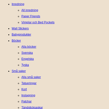
Inredning
All inredning
Paper Friends
Vimplar och Bed Pockets
Wall Stickers
Babyprodukter
Böcker
Alla böcker
Svenska
Engelska
Tyska
Små saker
Alla små saker
Tatueringar
Kort
Inslagning
Patchar
Tändsticksaskar