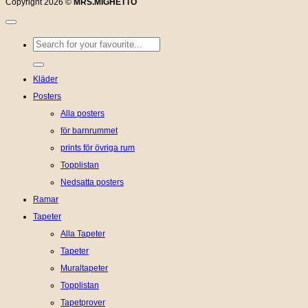
Copyright 2026 ©
MRS.MIGHETTO
Sök
efter:
Kläder
Posters
Alla posters
för barnrummet
prints för övriga rum
Topplistan
Nedsatta posters
Ramar
Tapeter
Alla Tapeter
Tapeter
Muraltapeter
Topplistan
Tapetprover