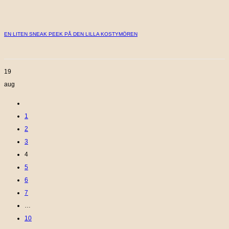
EN LITEN SNEAK PEEK PÅ DEN LILLA KOSTYMÖREN
19
aug
1
2
3
4
5
6
7
…
10