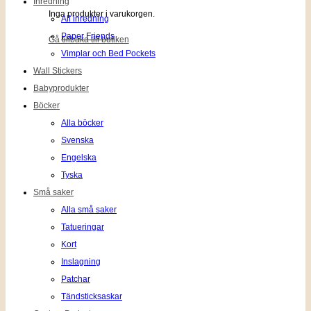
Inredning
Inga produkter i varukorgen.
All inredning
Paper Friends
Gå tillbaka till butiken
Vimplar och Bed Pockets
Wall Stickers
Babyprodukter
Böcker
Alla böcker
Svenska
Engelska
Tyska
Små saker
Alla små saker
Tatueringar
Kort
Inslagning
Patchar
Tändsticksaskar