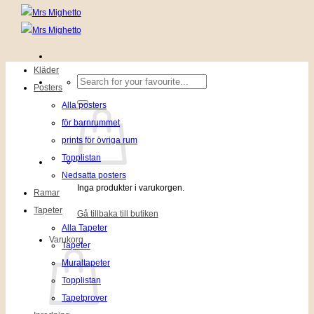
Kläder
Sök
Posters
efter:
Alla posters
för barnrummet
prints för övriga rum
Topplistan
Nedsatta posters
Inga produkter i varukorgen.
Ramar
Tapeter
Gå tillbaka till butiken
Alla Tapeter
Varukorg
Tapeter
Muraltapeter
Topplistan
Tapetprover